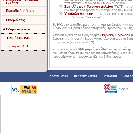
Ελλάδα"
των σχετικών πεδίων του Τεχνικού Δελτίου.
Συμπλήρωση Τεχνικού Δελτίου
(ΤΔΠΠ): απαν
σχετικά με τον τρόπο συμπλήρωσης του Τεχνικ
Περιοδικό Infosoc
Υποβολή Αίτησης
: απαντήσεις στις πιο συχν
Ε.Π. "Ψηφιακή Σύγκλιση".
Εκδηλώσεις
Τα FAQς είναι διαθέσιμα από την Αρχική Σελίδα > Ψηφ
Σύγκλιση" > Προσκλήσεις Υποβολής Προτάσεων > Συχ
Ειδησεογραφία
Υπενθυμίζεται ότι το Πρόγραμμα
«Ψηφιακή Σύγκλιση»
(
Ειδήσεις Ε.Π.
δράσεις της Ψηφιακής Στρατηγικής, ολοκλήρωσε το δ
υπηρεσιών (α’ τρίμηνο 2009).
Ειδήσεις ΚτΠ
Στο πλαίσιο αυτό,
250 φορείς υπέβαλαν περισσότερ
που απευθύνονται σε πολίτες και επιχειρήσεις, και ο
προς αξιολόγηση έργων αγγίζει
το 1 δισ. ευρώ
.
Χάρτης Ιστού
:
Προσβασιμότητα
:
Ταυτότητα
:
Όροι Χ
©2005