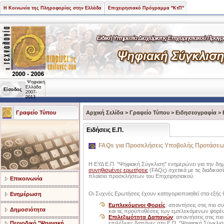
Η Κοινωνία της Πληροφορίας στην Ελλάδα
Επιχειρησιακό Πρόγραμμα "ΚτΠ"
Ψηφιακή
Ελλάδα
Είσοδος
2007-
2013
Γραφείο Τύπου
Αρχική Σελίδα
>
Γραφείο Τύπου
>
Ειδησεογραφία
>
Ειδήσεις Ε.Π.
FAQs για Προσκλήσεις Υποβολής Προτάσεω
Η ΕΥΔ Ε.Π. "Ψηφιακή Σύγκλιση" ενημερώνει για την δη
συνηθισμένες ερωτήσεις
(FAQς) σχετικά με τις διαδικα
πλαίσιο προσκλήσεων του Επιχειρησιακού.
Επικοινωνία
Οι Συχνές Ερωτήσεις έχουν κατηγοριοποιηθεί στα εξής 
Ενημέρωση
Εμπλεκόμενοι Φορείς
: απαντήσεις στις πιο σ
Δημοσιότητα
και τις προϋποθέσεις των εμπλεκόμενων φορέω
Επιλεξιμότητα Δαπανών
: απαντήσεις στις πι
Περιοδικό "Ψηφιακή
επιλέξιμες δαπάνες στο Ε.Π. "Ψηφιακή Σύγκλι