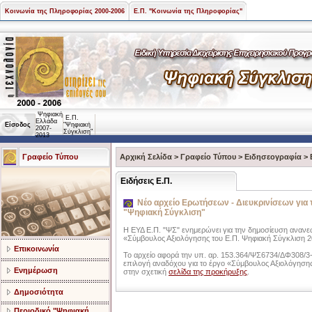
Κοινωνία της Πληροφορίας 2000-2006
Ε.Π. "Κοινωνία της Πληροφορίας"
Ψηφιακή
Ε.Π.
Ελλάδα
Είσοδος
"Ψηφιακή
2007-
Σύγκλιση"
2013
Γραφείο Τύπου
Αρχική Σελίδα
>
Γραφείο Τύπου
>
Ειδησεογραφία
>
Ειδήσεις Ε.Π.
Νέο αρχείο Ερωτήσεων - Διευκρινίσεων για 
"Ψηφιακή Σύγκλιση"
Η ΕΥΔ Ε.Π. "ΨΣ" ενημερώνει για την δημοσίευση ανανε
«Σύμβουλος Αξιολόγησης του Ε.Π. Ψηφιακή Σύγκλιση 2
Επικοινωνία
Το αρχείο αφορά την υπ. αρ. 153.364/ΨΣ6734/ΔΦ308/3-
επιλογή αναδόχου για το έργο «Σύμβουλος Αξιολόγησης
Ενημέρωση
στην σχετική
σελίδα της προκήρυξης
.
Δημοσιότητα
Περιοδικό "Ψηφιακή