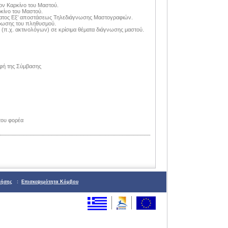
ον Καρκίνο του Μαστού.
κίνο του Μαστού.
ατος Εξ’ αποστάσεως Τηλεδιάγνωσης Μαστογραφιών.
έρωσης του πληθυσμού.
 (π.χ. ακτινολόγων) σε κρίσιμα θέματα διάγνωσης μαστού.
αφή της Σύμβασης
του φορέα
ρήσης
:
Επισκεψιμότητα Κόμβου