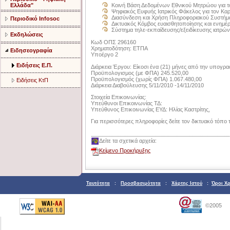
Ελλάδα"
Κοινή Βάση Δεδομένων Εθνικού Μητρώου για τ
Ψηφιακός Ευφυής Ιατρικός Φάκελος για τον Καρ
Διασύνδεση και Χρήση Πληροφοριακού Συστήμ
Περιοδικό Infosoc
Δικτυακός Κόμβος ευαισθητοποίησης και ενημ
Σύστημα τηλε-εκπαίδευσης/εξειδίκευσης ιατρών
Εκδηλώσεις
Κωδ ΟΠΣ 296160
Χρηματοδότηση: ΕΤΠΑ
Ειδησεογραφία
Υποέργο 2
Ειδήσεις Ε.Π.
Διάρκεια Έργου: Είκοσι ένα (21) μήνες από την υπογρ
Προϋπολογισμος (με ΦΠΑ) 245.520,00
Προϋπολογισμός (χωρίς ΦΠΑ) 1.067.480,00
Ειδήσεις ΚτΠ
Διάρκεια Διαβούλευσης 5/11/2010 -14/11/2010
Στοιχεία Επικοινωνίας:
Υπεύθυνοι Επικοινωνίας ΤΔ:
Υπεύθυνος Επικοινωνίας ΕΥΔ: Ηλίας Καστρίτης,
Για περισσότερες πληροφορίες δείτε τον δικτυακό τόπο 
Δείτε τα σχετικά αρχεία:
Κείμενο Προκήρυξης
Ταυτότητα
:
Προσβασιμότητα
:
Χάρτης Ιστού
:
Όροι Χ
©2005