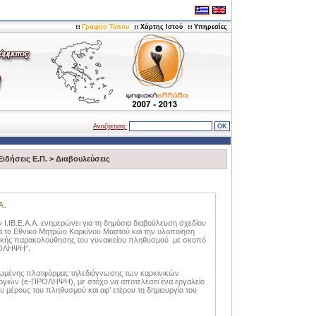
Γραφείο Τύπου
Χάρτης Ιστού
Υπηρεσίες
Αναζήτηση:
Ειδήσεις Ε.Π.
>
Διαβουλεύσεις
Α.
Ι.ΙΒ.Ε.Α.Α. ενημερώνει για τη δημόσια διαβούλευση σχεδίου
α το Εθνικό Μητρώο Καρκίνου Μαστού και την υλοποίηση
τικής παρακολούθησης του γυναικείου πληθυσμού με σκοπό
ΡΟΛΗΨΗ".
ληρωμένης πλατφόρμας τηλεδιάγνωσης των καρκινικών
ογιών (e-ΠΡΟΛΗΨΗ), με στόχο να αποτελέσει ένα εργαλείο
 μέρους του πληθυσμού και αφ’ ετέρου τη δημιουργία του