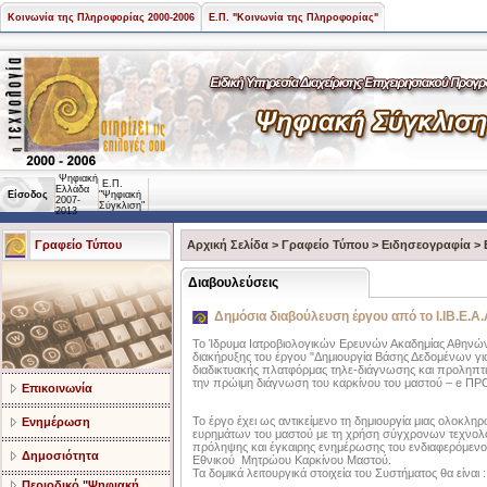
Κοινωνία της Πληροφορίας 2000-2006
Ε.Π. "Κοινωνία της Πληροφορίας"
Ψηφιακή
Ε.Π.
Ελλάδα
Είσοδος
"Ψηφιακή
2007-
Σύγκλιση"
2013
Γραφείο Τύπου
Αρχική Σελίδα
>
Γραφείο Τύπου
>
Ειδησεογραφία
>
Διαβουλεύσεις
Δημόσια διαβούλευση έργου από το Ι.ΙΒ.Ε.Α.
To Ίδρυμα Ιατροβιολογικών Ερευνών Ακαδημίας Αθηνών 
διακήρυξης του έργου "Δημιουργία Βάσης Δεδομένων γι
διαδικτυακής πλατφόρμας τηλε-διάγνωσης και προληπ
την πρώιμη διάγνωση του καρκίνου του μαστού – e Π
Επικοινωνία
Το έργο έχει ως αντικείμενο τη δημιουργία μιας ολοκ
Ενημέρωση
ευρημάτων του μαστού με τη χρήση σύγχρονων τεχνολ
πρόληψης και έγκαιρης ενημέρωσης του ενδιαφερόμενου
Δημοσιότητα
Εθνικού Μητρώου Καρκίνου Μαστού.
Τα δομικά λειτουργικά στοιχεία του Συστήματος θα είναι :
Περιοδικό "Ψηφιακή