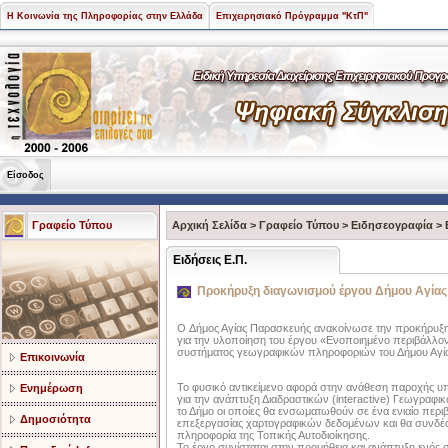
Η Κοινωνία της Πληροφορίας στην Ελλάδα
Επιχειρησιακό Πρόγραμμα "ΚτΠ"
Είσοδος
Γραφείο Τύπου
Αρχική Σελίδα
>
Γραφείο Τύπου
>
Ειδησεογραφία
>
Ειδήσεις Ε.Π.
Προκήρυξη διαγωνισμού έργου Δήμου Αγία
O Δήμος Αγίας Παρασκευής ανακοίνωσε την προκήρυξη 
για την υλοποίηση του έργου «Ενοποιημένο περιβάλλον
συστήματος γεωγραφικών πληροφοριών του Δήμου Αγί
Επικοινωνία
Το φυσικό αντικείμενο αφορά στην ανάθεση παροχής υ
Ενημέρωση
για την ανάπτυξη Διαδραστικών (interactive) Γεωγραφι
το Δήμο οι οποίες θα ενσωματωθούν σε ένα ενιαίο περιβ
Δημοσιότητα
επεξεργασίας χαρτογραφικών δεδομένων και θα συνδέο
πληροφορία της Τοπικής Αυτοδιοίκησης.
Το έργο συνίσταται στην προμήθεια και ανάπτυξη ενό