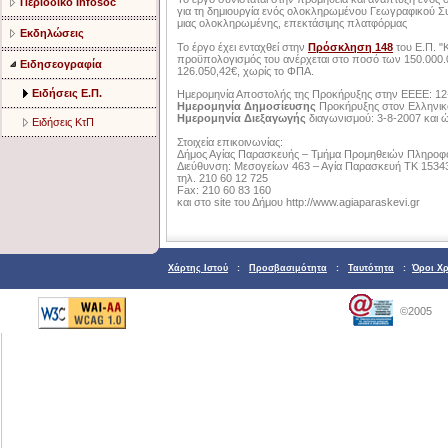
Περιοδικό Infosoc
για τη δημιουργία ενός ολοκληρωμένου Γεωγραφικού Σ
μιας ολοκληρωμένης, επεκτάσιμης πλατφόρμας
Εκδηλώσεις
Το έργο έχει ενταχθεί στην
Πρόσκληση 148
του Ε.Π. "
προϋπολογισμός του ανέρχεται στο ποσό των 150.000
Ειδησεογραφία
126.050,42€, χωρίς το ΦΠΑ.
Ειδήσεις Ε.Π.
Ημερομηνία Αποστολής της Προκήρυξης στην ΕΕΕΕ: 12
Ημερομηνία Δημοσίευσης
Προκήρυξης στον Ελληνικό
Ημερομηνία Διεξαγωγής
διαγωνισμού: 3-8-2007 και 
Ειδήσεις ΚτΠ
Στοιχεία επικοινωνίας:
Δήμος Αγίας Παρασκευής – Τμήμα Προμηθειών Πληροφο
Διεύθυνση: Μεσογείων 463 – Αγία Παρασκευή ΤΚ 1534
τηλ. 210 60 12 725
Fax: 210 60 83 160
και στο site του Δήμου http://www.agiaparaskevi.gr
Χάρτης Ιστού
:
Προσβασιμότητα
:
Ταυτότητα
:
Όροι Χ
©2005