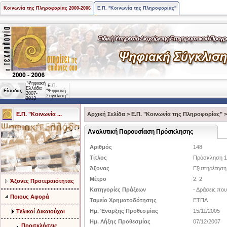
Κοινωνία της Πληροφορίας 2000-2006
Ε.Π. "Κοινωνία της Πληροφορίας"
Ψηφιακή
Ε.Π.
Ελλάδα
Είσοδος
"Ψηφιακή
2007-
Σύγκλιση"
2013
Ε.Π. "Κοινωνία ...
Αρχική Σελίδα
>
Ε.Π. "Κοινωνία της Πληροφορίας"
Αναλυτική Παρουσίαση Πρόσκλησης
Αριθμός
148
Τίτλος
Πρόσκληση 14
Άξονας
Εξυπηρέτηση 
Μέτρο
2. 2
Άξονες Προτεραιότητας
Κατηγορίες Πράξεων
- Δράσεις που
Ποιους Αφορά
Ταμείο Χρηματοδότησης
ΕΤΠΑ
Ημ. Έναρξης Προθεσμίας
15/11/2005
Tελικοί Δικαιούχοι
Ημ. Λήξης Προθεσμίας
07/12/2007
Προσκλήσεις