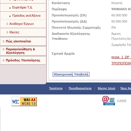
Κατάσταση
Κλειστή
Ευρετήριο Τ.Δ.
Περίληψη
ΨΗΦΙΑΚΗ Α
Προυπολογισμός (ΣΚ)
60.000.000
Πρόοδος ανά Άξονα
Προυπολογισμός (ΔΔ)
60.000.000
Ανάδοχοι Έργων
Ποσοστό Ιδιωτικής Συμμετοχής
0%
Ιδιώτες
Διαδικασία Αξιολόγησης
Άμεση
Υπεύθυνοι
Πηνελόπη Αγ
Πώς υλοποιείται
Σμαράγδα Τσ
Παρακολούθηση &
Αξιολόγηση
Σχετικά Αρχεία
prosk_1_DP_
Πρόοδος Υλοποίησης
ΤΡΟΠΟΠΟΙΗ
Ταυτότητα
:
Προσβασιμότητα
:
Χάρτης Ιστού
:
Όροι Χ
©2005