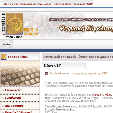
Η Κοινωνία της Πληροφορίας στην Ελλάδα
Επιχειρησιακό Πρόγραμμα "ΚτΠ"
Είσοδος
Γραφείο Τύπου
Αρχική Σελίδα
>
Γραφείο Τύπου
>
Ειδησεογραφία
>
Ειδήσεις Ε.Π.
Διαβούλευση προκήρυξης έργου της ΕΡΤ
Η ΕΡΤ Α.Ε. ανακοινώνει ότι θέτει σε δημόσια διαβούλ
προτάσεων παραγωγής ψηφιακού περιεχομένου (εκπο
Επικοινωνία
Το έργο (υποέργο 3) έχει ενταχθεί στον
Άξονα 4
,
Μέτρο 
Τηλεπικοινωνιακές Υπηρεσίες για τον Πολίτη", και ο σ
Ενημέρωση
ανέρχεται στο ποσό των 20.728.000 Ευρώ.
Δημοσιότητα
Περίοδος Διαβούλευσης
: 14/11/2007 έως 05/12/2007
Στοιχεία Επικοινωνίας
:
Περιοδικό "Ψηφιακή
ΕΡΤ (Τ.Δ),