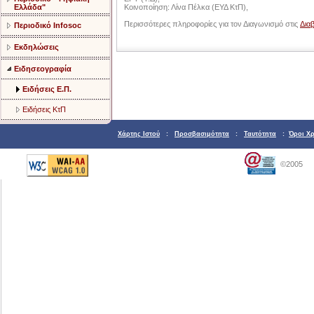
Ελλάδα"
Κοινοποίηση: Λίνα Πέλκα (ΕΥΔ ΚτΠ),
Περισσότερες πληροφορίες για τον Διαγωνισμό στις
Δια
Περιοδικό Infosoc
Εκδηλώσεις
Ειδησεογραφία
Ειδήσεις Ε.Π.
Ειδήσεις ΚτΠ
Χάρτης Ιστού
:
Προσβασιμότητα
:
Ταυτότητα
:
Όροι Χ
©2005