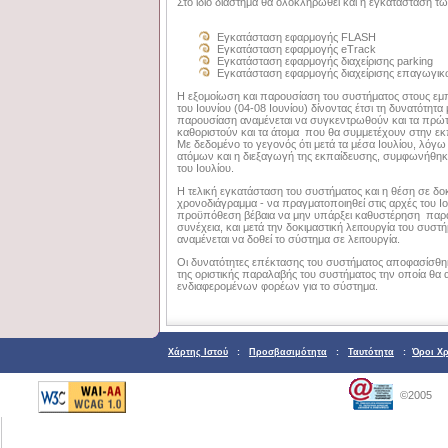
Στο ίδιο διάστημα θα ολοκληρωθεί και η εγκατάσταση τ
Εγκατάσταση εφαρμογής FLASH
Εγκατάσταση εφαρμογής eTrack
Εγκατάσταση εφαρμογής διαχείρισης parking
Εγκατάσταση εφαρμογής διαχείρισης επαγωγι
Η εξομοίωση και παρουσίαση του συστήματος στους εμ
του Ιουνίου (04-08 Ιουνίου) δίνοντας έτσι τη δυνατότητ
παρουσίαση αναμένεται να συγκεντρωθούν και τα πρώτ
καθοριστούν και τα άτομα που θα συμμετέχουν στην εκ
Με δεδομένο το γεγονός ότι μετά τα μέσα Ιουλίου, λόγ
ατόμων και η διεξαγωγή της εκπαίδευσης, συμφωνήθηκε
του Ιουλίου.
Η τελική εγκατάσταση του συστήματος και η θέση σε δοκ
χρονοδιάγραμμα - να πραγματοποιηθεί στις αρχές του Ι
προϋπόθεση βέβαια να μην υπάρξει καθυστέρηση παρά
συνέχεια, και μετά την δοκιμαστική λειτουργία του συσ
αναμένεται να δοθεί το σύστημα σε λειτουργία.
Οι δυνατότητες επέκτασης του συστήματος αποφασίσθηκ
της οριστικής παραλαβής του συστήματος την οποία θα 
ενδιαφερομένων φορέων για το σύστημα.
Χάρτης Ιστού
:
Προσβασιμότητα
:
Ταυτότητα
:
Όροι Χ
©2005