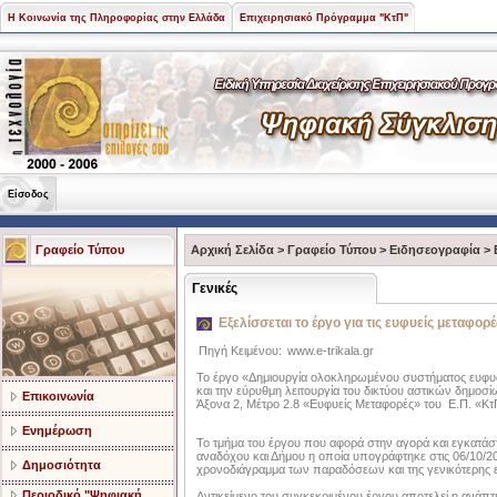
Η Κοινωνία της Πληροφορίας στην Ελλάδα
Επιχειρησιακό Πρόγραμμα "ΚτΠ"
Είσοδος
Γραφείο Τύπου
Αρχική Σελίδα
>
Γραφείο Τύπου
>
Ειδησεογραφία
>
Γενικές
Εξελίσσεται το έργο για τις ευφυείς μεταφορ
Πηγή Κειμένου:
www.e-trikala.gr
Το έργο «Δημιουργία ολοκληρωμένου συστήματος ευφυ
και την εύρυθμη λειτουργία του δικτύου αστικών δημοσ
Επικοινωνία
Άξονα 2, Μέτρο 2.8 «Ευφυείς Μεταφορές» του Ε.Π. «Κτ
Ενημέρωση
Το τμήμα του έργου που αφορά στην αγορά και εγκατάσ
αναδόχου και Δήμου η οποία υπογράφτηκε στις 06/10/2
Δημοσιότητα
χρονοδιάγραμμα των παραδόσεων και της γενικότερης ε
Περιοδικό "Ψηφιακή
Αντικείμενο του συγκεκριμένου έργου αποτελεί η ανάπτ