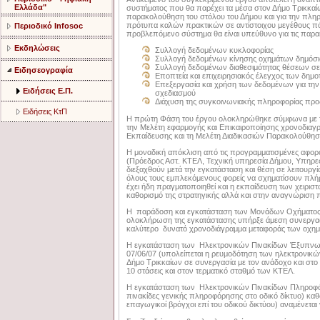
Ελλάδα"
συστήματος που θα παρέχει τα μέσα στον Δήμο Τρικκαίω
παρακολούθηση του στόλου του Δήμου και για την πλη
πρότυπα καλών πρακτικών σε αντίστοιχου μεγέθους πό
Περιοδικό Infosoc
προβλεπόμενο σύστημα θα είναι υπεύθυνο για τις παρ
Εκδηλώσεις
Συλλογή δεδομένων κυκλοφορίας
Συλλογή δεδομένων κίνησης οχημάτων δημόσ
Συλλογή δεδομένων διαθεσιμότητας θέσεων σε
Ειδησεογραφία
Εποπτεία και επιχειρησιακός έλεγχος των δημ
Επεξεργασία και χρήση των δεδομένων για την
Ειδήσεις Ε.Π.
σχεδιασμού
Διάχυση της συγκοινωνιακής πληροφορίας προς
Ειδήσεις ΚτΠ
Η πρώτη Φάση του έργου ολοκληρώθηκε σύμφωνα με το
την Μελέτη εφαρμογής και Επικαιροποίησης χρονοδιαγρ
Εκπαίδευσης και τη Μελέτη Διαδικασιών Παρακολούθησ
Η μοναδική απόκλιση από τις προγραμματισμένες αφορο
(Πρόεδρος Αστ. ΚΤΕΛ, Τεχνική υπηρεσία Δήμου, Υπηρεσί
διεξαχθούν μετά την εγκατάσταση και θέση σε λειτουργί
όλους τους εμπλεκόμενους φορείς να σχηματίσουν πλήρη
έχει ήδη πραγματοποιηθεί και η εκπαίδευση των χειρισ
καθορισμό της στρατηγικής αλλά και στην αναγνώριση
Η παράδοση και εγκατάσταση των Μονάδων Οχήματος e
ολοκλήρωση της εγκατάστασης υπήρξε άμεση συνεργασί
καλύτερο δυνατό χρονοδιάγραμμα μεταφοράς των οχημά
Η εγκατάσταση των Ηλεκτρονικών Πινακίδων Έξυπνων Σ
07/06/07 (υπολείπεται η ρευμοδότηση των ηλεκτρονικώ
Δήμο Τρικκαίων σε συνεργασία με τον ανάδοχο και στο
10 στάσεις και στον τερματικό σταθμό των ΚΤΕΛ.
Η εγκατάσταση των Ηλεκτρονικών Πινακίδων Πληροφόρ
πινακίδες γενικής πληροφόρησης στο οδικό δίκτυο) κ
επαγωγικοί βρόγχοι επί του οδικού δικτύου) αναμένεται