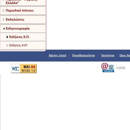
Ελλάδα"
Περιοδικό Infosoc
Εκδηλώσεις
Ειδησεογραφία
Ειδήσεις Ε.Π.
Ειδήσεις ΚτΠ
Χάρτης Ιστού
:
Προσβασιμότητα
:
Ταυτότητα
:
Όροι Χ
©2005