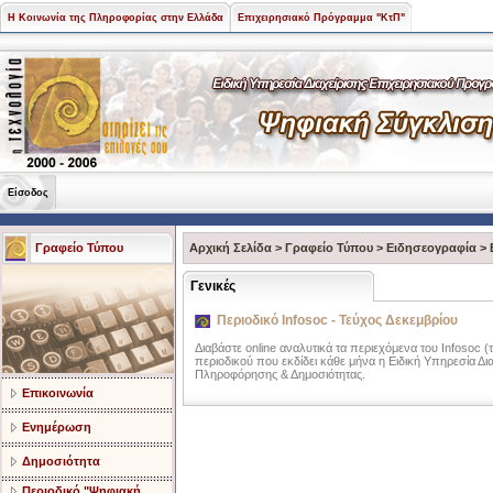
Η Κοινωνία της Πληροφορίας στην Ελλάδα
Επιχειρησιακό Πρόγραμμα "ΚτΠ"
Είσοδος
Γραφείο Τύπου
Αρχική Σελίδα
>
Γραφείο Τύπου
>
Ειδησεογραφία
>
Γενικές
Περιοδικό Infosoc - Τεύχος Δεκεμβρίου
Διαβάστε online αναλυτικά τα περιεχόμενα του Infosoc (
περιοδικού που εκδίδει κάθε μήνα η Ειδική Υπηρεσία Δι
Πληροφόρησης & Δημοσιότητας.
Επικοινωνία
Ενημέρωση
Δημοσιότητα
Περιοδικό "Ψηφιακή