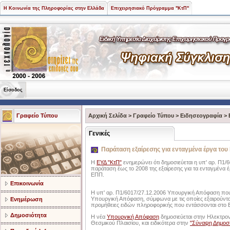
Η Κοινωνία της Πληροφορίας στην Ελλάδα
Επιχειρησιακό Πρόγραμμα "ΚτΠ"
Είσοδος
Γραφείο Τύπου
Αρχική Σελίδα
>
Γραφείο Τύπου
>
Ειδησεογραφία
>
Γενικές
Παράταση εξαίρεσης για ενταγμένα έργα του
Η
ΕΥΔ "ΚτΠ"
ενημερώνει ότι δημοσιεύεται η υπ' αρ. Π1
παράταση έως το 2008 της εξαίρεσης για τα ενταγμένα 
ΕΠΠ.
Επικοινωνία
Η υπ' αρ. Π1/6017/27.12.2006 Υπουργική Απόφαση που 
Υπουργική Απόφαση, σύμφωνα με τις οποίες εξαιρούντα
Ενημέρωση
προμήθειες ειδών πληροφορικής που εντάσσονται στο Ε
Δημοσιότητα
Η νέα
Υπουργική Απόφαση
δημοσιεύεται στην Ηλεκτρον
Θεσμικού Πλαισίου, και ειδικότερα στην
"Σύναψη Δημοσ