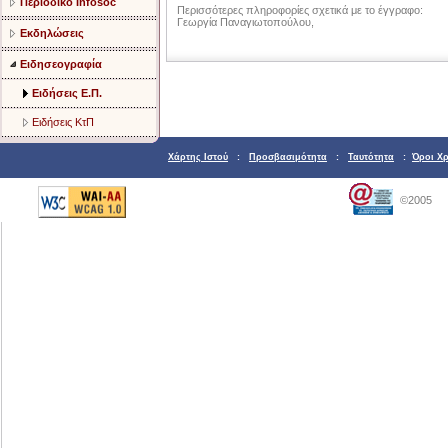
Περιοδικό Infosoc
Περισσότερες πληροφορίες σχετικά με το έγγραφο:
Γεωργία Παναγιωτοπούλου,
Εκδηλώσεις
Ειδησεογραφία
Ειδήσεις Ε.Π.
Ειδήσεις ΚτΠ
Χάρτης Ιστού
:
Προσβασιμότητα
:
Ταυτότητα
:
Όροι Χ
©2005