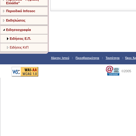
Ελλάδα"
Περιοδικό Infosoc
Εκδηλώσεις
Ειδησεογραφία
Ειδήσεις Ε.Π.
Ειδήσεις ΚτΠ
Χάρτης Ιστού
:
Προσβασιμότητα
:
Ταυτότητα
:
Όροι Χ
©2005