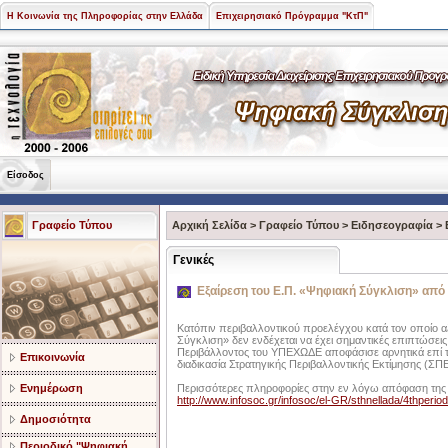
Η Κοινωνία της Πληροφορίας στην Ελλάδα
Επιχειρησιακό Πρόγραμμα "ΚτΠ"
Είσοδος
Γραφείο Τύπου
Αρχική Σελίδα
>
Γραφείο Τύπου
>
Ειδησεογραφία
>
Γενικές
Εξαίρεση του Ε.Π. «Ψηφιακή Σύγκλιση» από
Κατόπιν περιβαλλοντικού προελέγχου κατά τον οποίο α
Σύγκλιση» δεν ενδέχεται να έχει σημαντικές επιπτώσει
Περιβάλλοντος του ΥΠΕΧΩΔΕ αποφάσισε αρνητικά επί
Επικοινωνία
διαδικασία Στρατηγικής Περιβαλλοντικής Εκτίμησης (ΣΠΕ
Ενημέρωση
Περισσότερες πληροφορίες στην εν λόγω απόφαση τη
http://www.infosoc.gr/infosoc/el-GR/sthnellada/4thperiod
Δημοσιότητα
Περιοδικό "Ψηφιακή