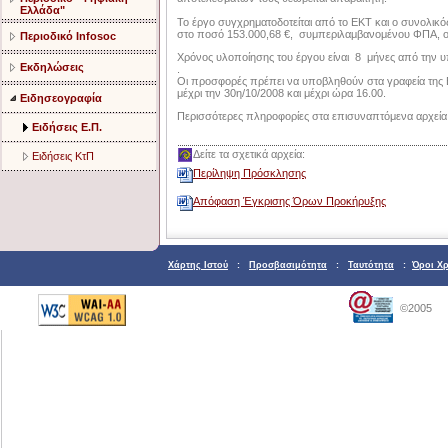
Ελλάδα"
Το έργο συγχρηματοδοτείται από το ΕΚΤ και ο συνολικ
στο ποσό 153.000,68 €, συμπεριλαμβανομένου ΦΠΑ, ο 
Περιοδικό Infosoc
Χρόνος υλοποίησης του έργου είναι 8 μήνες από την 
Εκδηλώσεις
.
Οι προσφορές πρέπει να υποβληθούν στα γραφεία της 
μέχρι την 30η/10/2008 και μέχρι ώρα 16.00.
Ειδησεογραφία
Περισσότερες πληροφορίες στα επισυναπτόμενα αρχεία
Ειδήσεις Ε.Π.
Δείτε τα σχετικά αρχεία:
Ειδήσεις ΚτΠ
Περίληψη Πρόσκλησης
Απόφαση Έγκρισης Όρων Προκήρυξης
Χάρτης Ιστού
:
Προσβασιμότητα
:
Ταυτότητα
:
Όροι Χ
©2005