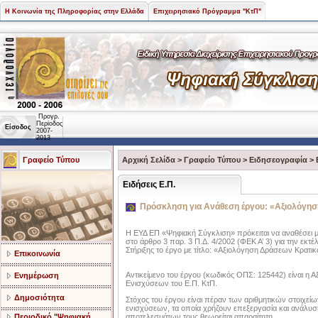
Η Κοινωνία της Πληροφορίας στην Ελλάδα
Επιχειρησιακό Πρόγραμμα "ΚτΠ"
Προγρ.
Περίοδος
Είσοδος
2007-
2013
Γραφείο Τύπου
Αρχική Σελίδα
>
Γραφείο Τύπου
>
Ειδησεογραφία
>
Ειδήσεις Ε.Π.
Πρόσκληση για Ανάθεση έργου: «Αξιολόγη
Η ΕΥΔ ΕΠ «Ψηφιακή Σύγκλιση» πρόκειται να αναθέσει με
στο άρθρο 3 παρ. 3 Π.Δ. 4/2002 (ΦΕΚ Α’ 3) για την εκτέ
Στήριξης το έργο με τίτλο: «Αξιολόγηση Δράσεων Κρατ
Επικοινωνία
Αντικείμενο του έργου (κωδικός ΟΠΣ: 125442) είναι η
Ενημέρωση
Ενισχύσεων του Ε.Π. ΚτΠ.
Δημοσιότητα
Στόχος του έργου είναι πέραν των αριθμητικών στοιχε
ενισχύσεων, τα οποία χρήζουν επεξεργασία και ανάλυσ
Περιοδικό "Ψηφιακή
αποτελεσμάτων τους θεωρείται απαραίτητη.