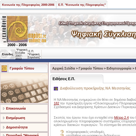
Κοινωνία της Πληροφορίας 2000-2006
Ε.Π. "Κοινωνία της Πληροφορίας"
Ψηφιακή
Ε.Π.
Ελλάδα
Είσοδος
"Ψηφιακή
2007-
Σύγκλιση"
2013
Γραφείο Τύπου
Αρχική Σελίδα
>
Γραφείο Τύπου
>
Ειδησεογραφία
>
Ειδήσεις Ε.Π.
Διαβούλευση προκήρυξης ΝΑ Μεσσηνίας
Η ΝΑ Μεσσηνίας ενημερώνει ότι θέτει σε δημόσια διαβο
182
την προκήρυξη έργου «Ολοκληρωμένο Πληροφορια
Σχεδιασμού και Διαχείρισης Κρίσεων Δασικών Πυρκαγιώ
Επικοινωνία
Σκοπός του έργου που έχει ενταχθεί στο
Μέτρο 2.4
του 
Ενημέρωση
ολοκληρωμένου πληροφοριακού συστήματος επιχειρησια
κρίσεων δασικών πυρκαγιών. Το σύστημα θα αποτελείτ
Δημοσιότητα
πληροφοριακές υποδομές,
Περιοδικό "Ψηφιακή
υπόβαθρα γεωγραφικών δεδομένων,