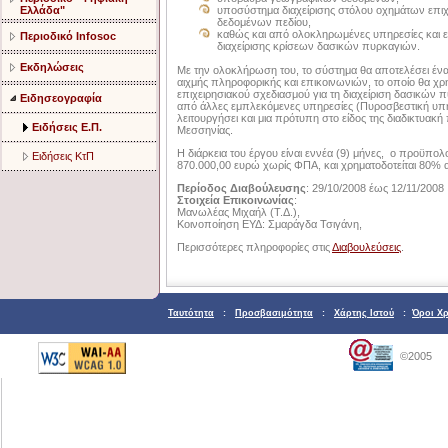
Ελλάδα"
υποσύστημα διαχείρισης στόλου οχημάτων επι
δεδομένων πεδίου,
καθώς και από ολοκληρωμένες υπηρεσίες και ερ
Περιοδικό Infosoc
διαχείρισης κρίσεων δασικών πυρκαγιών.
Εκδηλώσεις
Με την ολοκλήρωση του, το σύστημα θα αποτελέσει ένα
αιχμής πληροφορικής και επικοινωνιών, το οποίο θα χρη
επιχειρησιακού σχεδιασμού για τη διαχείριση δασικών 
Ειδησεογραφία
από άλλες εμπλεκόμενες υπηρεσίες (Πυροσβεστική υπηρ
λειτουργήσει και μια πρότυπη στο είδος της διαδικτυακ
Ειδήσεις Ε.Π.
Μεσσηνίας.
Η διάρκεια του έργου είναι εννέα (9) μήνες, ο προϋπο
Ειδήσεις ΚτΠ
870.000,00 ευρώ χωρίς ΦΠΑ, και χρηματοδοτείται 80%
Περίοδος Διαβούλευσης
: 29/10/2008 έως 12/11/2008
Στοιχεία Επικοινωνίας
:
Μανωλέας Μιχαήλ (Τ.Δ.),
Κοινοποίηση ΕΥΔ: Σμαράγδα Τσιγάνη,
Περισσότερες πληροφορίες στις
Διαβουλεύσεις
.
Ταυτότητα
:
Προσβασιμότητα
:
Χάρτης Ιστού
:
Όροι Χ
©2005