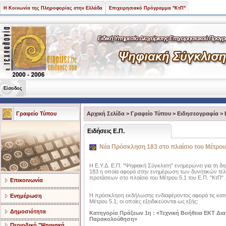
Η Κοινωνία της Πληροφορίας στην Ελλάδα
Επιχειρησιακό Πρόγραμμα "ΚτΠ"
Είσοδος
Γραφείο Τύπου
Αρχική Σελίδα
>
Γραφείο Τύπου
>
Ειδησεογραφία
>
Ειδήσεις Ε.Π.
Νέα Πρόσκληση 183 στο πλαίσιο του Μέτρου
Η Ε.Υ.Δ. Ε.Π. "Ψηφιακή Σύγκλιση" ενημερώνει για τη 
183 η οποία αφορά στην ενημέρωση των δυνητικών τελ
προτάσεων στο πλαίσιο του Μέτρου 5.1 του Ε.Π. "ΚτΠ".
Επικοινωνία
Η πρόσκληση εκδήλωσης ενδιαφέροντος αφορά τις κατη
Ενημέρωση
Μέτρου 5.1, οι οποίες εξειδικεύονται ως εξής:
Δημοσιότητα
Κατηγορία Πράξεων 1η : «Τεχνική Βοήθεια ΕΚΤ Δια
Παρακολούθηση»
Περιοδικό "Ψηφιακή