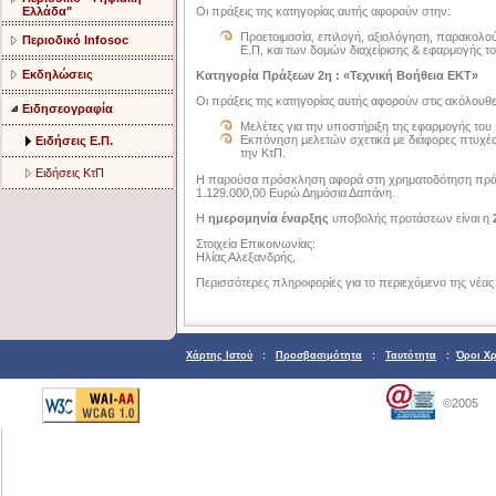
Οι πράξεις της κατηγορίας αυτής αφορούν στην:
Ελλάδα"
Προετοιμασία, επιλογή, αξιολόγηση, παρακολο
Περιοδικό Infosoc
Ε.Π, και των δομών διαχείρισης & εφαρμογής το
Εκδηλώσεις
Κατηγορία Πράξεων 2η : «Τεχνική Βοήθεια ΕΚΤ»
Οι πράξεις της κατηγορίας αυτής αφορούν στις ακόλουθε
Ειδησεογραφία
Μελέτες για την υποστήριξη της εφαρμογής το
Εκπόνηση μελετών σχετικά με διάφορες πτυχές 
Ειδήσεις Ε.Π.
την ΚτΠ.
Ειδήσεις ΚτΠ
Η παρούσα πρόσκληση αφορά στη χρηματοδότηση πρά
1.129.000,00 Ευρώ Δημόσια Δαπάνη.
Η
ημερομηνία έναρξης
υποβολής προτάσεων είναι η
Στοιχεία Επικοινωνίας:
Ηλίας Αλεξανδρής,
Περισσότερες πληροφορίες για το περιεχόμενο της νέα
Χάρτης Ιστού
:
Προσβασιμότητα
:
Ταυτότητα
:
Όροι Χ
©2005