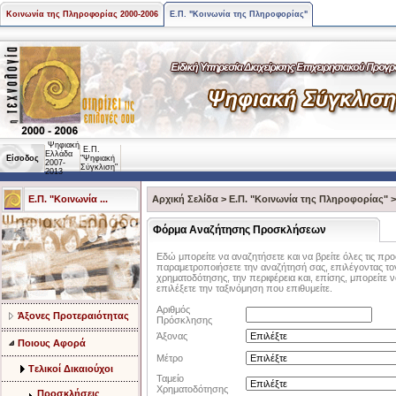
Κοινωνία της Πληροφορίας 2000-2006
Ε.Π. "Κοινωνία της Πληροφορίας"
Ψηφιακή
Ε.Π.
Ελλάδα
Είσοδος
"Ψηφιακή
2007-
Σύγκλιση"
2013
Ε.Π. "Κοινωνία ...
Αρχική Σελίδα
>
Ε.Π. "Κοινωνία της Πληροφορίας"
Φόρμα Αναζήτησης Προσκλήσεων
Εδώ μπορείτε να αναζητήσετε και να βρείτε όλες τις προ
παραμετροποιήσετε την αναζήτησή σας, επιλέγοντας τον 
χρηματοδότησης, την περιφέρεια και, επίσης, μπορείτε ν
επιλέξετε την ταξινόμηση που επιθυμείτε.
Αριθμός
Άξονες Προτεραιότητας
Πρόσκλησης
Άξονας
Ποιους Αφορά
Μέτρο
Tελικοί Δικαιούχοι
Ταμείο
Χρηματοδότησης
Προσκλήσεις