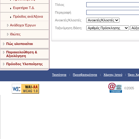
Τίτλος
Ευρετήριο Τ.Δ.
Περιγραφή
Πρόοδος ανά Άξονα
Ανοικτές/Κλειστές
Ανάδοχοι Έργων
Ταξινόμηση Βάση:
Ιδιώτες
Πώς υλοποιείται
Παρακολούθηση &
Αξιολόγηση
Πρόοδος Υλοποίησης
Ταυτότητα
:
Προσβασιμότητα
:
Χάρτης Ιστού
:
Όροι Χ
©2005