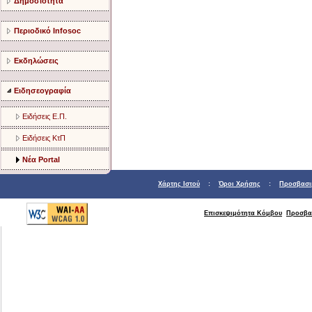
Δημοσιότητα
Περιοδικό Infosoc
Εκδηλώσεις
Ειδησεογραφία
Ειδήσεις Ε.Π.
Ειδήσεις ΚτΠ
Νέα Portal
Χάρτης Ιστού
:
Όροι Χρήσης
:
Προσβασι
Επισκεψιμότητα Κόμβου
Προσβα