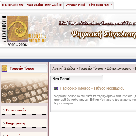
Η Κοινωνία της Πληροφορίας στην Ελλάδα
Επιχειρησιακό Πρόγραμμα "ΚτΠ"
Γραφείο Τύπου
Αρχική Σελίδα
>
Γραφείο Τύπου
>
Ειδησεογραφία
>
Νέα Portal
Περιοδικό Infosoc - Τεύχος Νοεμβρίου
Διαβάστε online αναλυτικά τα περιεχόμενα του Infosoc 
που εκδίδει κάθε μήνα η Ειδική Υπηρεσία Διαχείρισης 
Δημοσιότητας.
Επικοινωνία
Ενημέρωση