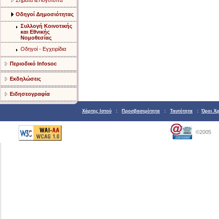
Σήματα & Λογότυπα
Οδηγοί Δημοσιότητας
Συλλογή Κοινοτικής
και Εθνικής
Νομοθεσίας
Οδηγοί - Εγχειρίδια
Περιοδικό Infosoc
Εκδηλώσεις
Ειδησεογραφία
Χάρτης Ιστού
:
Προσβασιμότητα
:
Ταυτότητα
:
Όροι Χ
©2005