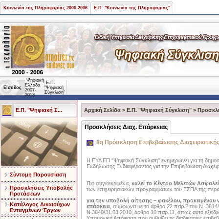
Κοινωνία της Πληροφορίας 2000-2006
Ε.Π. "Κοινωνία της Πληροφορίας"
Ψηφιακή
Ε.Π.
Ελλάδα
Είσοδος
"Ψηφιακή
2007-
Σύγκλιση"
2013
Ε.Π. "Ψηφιακή Σ...
Αρχική Σελίδα
>
Ε.Π. "Ψηφιακή Σύγκλιση"
>
Προσκλή
Προσκλήσεις Διαχ. Επάρκειας
8η Πρόσκληση Επιβεβαίωσης Διαχειριστική
Η ΕΥΔ ΕΠ "Ψηφιακή Σύγκλιση" ενημερώνει για τη δημο
Εκδήλωσης Ενδιαφέροντος για την Επιβεβαίωση Διαχειρ
Σύντομη Παρουσίαση
Πιο συγκεκριμένα,
καλεί το Κέντρο Μελετών Ασφαλεί
Προσκλήσεις Υποβολής
των επιχειρησιακών προγραμμάτων του ΕΣΠΑ της περι
Προτάσεων
για την υποβολή αίτησης – φακέλου,
προκειμένου ν
Κατάλογος Δικαιούχων
επάρκεια
, σύμφωνα με το άρθρο 22 παρ.2 του Ν. 361
Ενταγμένων Έργων
Ν.3840/31.03.2010, άρθρο 10 παρ.11, όπως αυτό εξειδ
Υπουργική Απόφαση που ρυθμίζει τις διαδικασίες επιβεβ