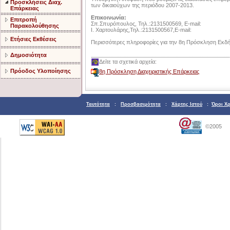
Προσκλήσεις Διαχ.
των δικαιούχων της περιόδου 2007-2013.
Επάρκειας
Επικοινωνία:
Επιτροπή
Σπ.Σπυρόπουλος, Τηλ.:2131500569, E-mail:
Παρακολούθησης
Ι. Χαρτουλάρης,Τηλ.:2131500567,E-mail:
Ετήσιες Εκθέσεις
Περισσότερες πληροφορίες για την 8η Πρόσκληση Εκδ
Δημοσιότητα
Δείτε τα σχετικά αρχεία:
Πρόοδος Υλοποίησης
8η Πρόσκληση Διαχειριστικής Επάρκειας
Ταυτότητα
:
Προσβασιμότητα
:
Χάρτης Ιστού
:
Όροι Χ
©2005