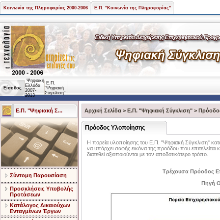
Κοινωνία της Πληροφορίας 2000-2006
Ε.Π. "Κοινωνία της Πληροφορίας"
Ψηφιακή
Ε.Π.
Ελλάδα
Είσοδος
"Ψηφιακή
2007-
Σύγκλιση"
2013
Ε.Π. "Ψηφιακή Σ...
Αρχική Σελίδα
>
Ε.Π. "Ψηφιακή Σύγκλιση"
>
Πρόοδο
Πρόοδος Υλοποίησης
Η πορεία υλοποίησης του Ε.Π. "Ψηφιακή Σύγκλιση" κατα
να υπάρχει σαφής εικόνα της προόδου που επιτελείται κα
διατεθεί αξιοποιούνται με τον αποδοτικότερο τρόπο.
Τρέχουσα Πρόοδος Ε
Σύντομη Παρουσίαση
Πηγή Ο
Προσκλήσεις Υποβολής
Προτάσεων
Κατάλογος Δικαιούχων
Ενταγμένων Έργων