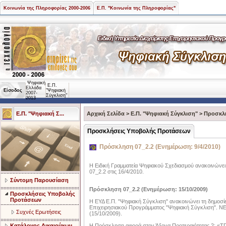
Κοινωνία της Πληροφορίας 2000-2006
Ε.Π. "Κοινωνία της Πληροφορίας"
Ψηφιακή
Ε.Π.
Ελλάδα
Είσοδος
"Ψηφιακή
2007-
Σύγκλιση"
2013
Ε.Π. "Ψηφιακή Σ...
Αρχική Σελίδα
>
Ε.Π. "Ψηφιακή Σύγκλιση"
>
Προσκλ
Προσκλήσεις Υποβολής Προτάσεων
Πρόσκληση 07_2.2 (Ενημέρωση: 9/4/2010)
H Ειδική Γραμματεία Ψηφιακού Σχεδιασμού ανακοινώνει
07_2.2 στις 16/4/2010.
Σύντομη Παρουσίαση
Πρόσκληση 07_2.2 (Ενημέρωση: 15/10/2009)
Προσκλήσεις Υποβολής
Προτάσεων
Η ΕΥΔ Ε.Π. "Ψηφιακή Σύγκλιση" ανακοινώνει τη δημοσ
Επιχειρησιακού Προγράμματος "Ψηφιακή Σύγκλιση". 
Συχνές Ερωτήσεις
(15/10/2009).
Κατάλογος Δικαιούχων
Η Πρόσκληση αφορά στον Άξονα Προτεραιότητας 2: «ΤΠ