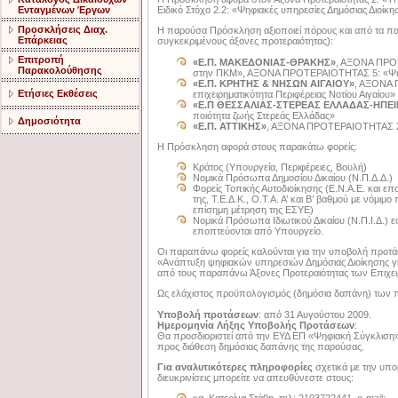
Ενταγμένων Έργων
Ειδικό Στόχο 2.2: «Ψηφιακές υπηρεσίες Δημόσιας Διοίκησ
Προσκλήσεις Διαχ.
Η παρούσα Πρόσκληση αξιοποιεί πόρους και από τα π
Επάρκειας
συγκεκριμένους άξονες προτεραιότητας):
Επιτροπή
«Ε.Π. ΜΑΚΕΔΟΝΙΑΣ-ΘΡΑΚΗΣ»
, ΑΞΟΝΑ ΠΡΟΤ
Παρακολούθησης
στην ΠΚΜ», ΑΞΟΝΑ ΠΡΟΤΕΡΑΙΟΤΗΤΑΣ 5: «Ψηφι
«Ε.Π. ΚΡΗΤΗΣ & ΝΗΣΩΝ ΑΙΓΑΙΟΥ»
, ΑΞΟΝΑ 
Ετήσιες Εκθέσεις
επιχειρηματικότητα Περιφέρειας Νοτίου Αιγαίου»
«Ε.Π ΘΕΣΣΑΛΙΑΣ-ΣΤΕΡΕΑΣ ΕΛΛΑΔΑΣ-ΗΠΕ
ποιότητα ζωής Στερεάς Ελλάδας»
Δημοσιότητα
«Ε.Π. ΑΤΤΙΚΗΣ»
, ΑΞΟΝΑ ΠΡΟΤΕΡΑΙΟΤΗΤΑΣ 2: 
Η Πρόσκληση αφορά στους παρακάτω φορείς:
Κράτος (Υπουργεία, Περιφέρειες, Βουλή)
Νομικά Πρόσωπα Δημοσίου Δικαίου (Ν.Π.Δ.Δ.)
Φορείς Τοπικής Αυτοδιοίκησης (Ε.Ν.Α.Ε. και επο
της, Τ.Ε.Δ.Κ., Ο.Τ.Α. Α’ και Β’ βαθμού με νόμι
επίσημη μέτρηση της ΕΣΥΕ)
Νομικά Πρόσωπα Ιδιωτικού Δικαίου (Ν.Π.Ι.Δ.) 
εποπτεύονται από Υπουργείο.
Οι παραπάνω φορείς καλούνται για την υποβολή προτά
«Ανάπτυξη ψηφιακών υπηρεσιών Δημόσιας Διοίκησης γι
από τους παραπάνω Άξονες Προτεραιότητας των Επιχ
Ως ελάχιστος προϋπολογισμός (δημόσια δαπάνη) των π
Υποβολή προτάσεων
: από 31 Αυγούστου 2009.
Ημερομηνία Λήξης Υποβολής Προτάσεων
:
Θα προσδιοριστεί από την ΕΥΔ ΕΠ «Ψηφιακή Σύγκλιση» μ
προς διάθεση δημόσιας δαπάνης της παρούσας.
Για αναλυτικότερες πληροφορίες
σχετικά με την υπ
διευκρινίσεις μπορείτε να απευθύνεστε στους:
κα. Κατερίνα Στάθη, τηλ: 2103722441, e-mail: