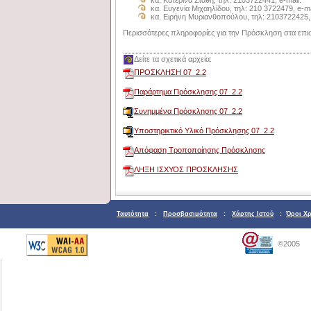
κα. Ευγενία Μιχαηλίδου, τηλ: 210 3722479, e-ma
κα. Ειρήνη Μυριανθοπούλου, τηλ: 2103722425, 
Περισσότερες πληροφορίες για την Πρόσκληση στα επι
Δείτε τα σχετικά αρχεία:
ΠΡΟΣΚΛΗΣΗ 07_2.2
Παράρτημα Πρόσκλησης 07_2.2
Συνημμένα Πρόσκλησης 07_2.2
Υποστηρικτικό Υλικό Πρόσκλησης 07_2.2
Απόφαση Τροποποίησης Πρόσκλησης
ΛΗΞΗ ΙΣΧΥΟΣ ΠΡΟΣΚΛΗΣΗΣ
Ταυτότητα
:
Προσβασιμότητα
:
Χάρτης Ιστού
:
Όροι Χ
©2005