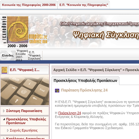
Κοινωνία της Πληροφορίας 2000-2006
Ε.Π. "Κοινωνία της Πληροφορίας"
Ψηφιακή
Ε.Π.
Ελλάδα
Είσοδος
"Ψηφιακή
2007-
Σύγκλιση"
2013
Ε.Π. "Ψηφιακή Σ...
Αρχική Σελίδα
>
Ε.Π. "Ψηφιακή Σύγκλιση"
>
Προσκλ
Προσκλήσεις Υποβολής Προτάσεων
Παράταση Πρόσκλησης 24
Η ΕΥΔ Ε.Π. "Ψηφιακή Σύγκλιση" ανακοινώνει τη τροπο
καταληκτική ημερομηνία υποβολής προτάσεων την Τρίτ
Σύντομη Παρουσίαση
Η
Πρόσκληση 24
αφορά σε πράξεις Ψηφιακών Υπηρεσι
Ενέργειας & Κλιματικής Αλλαγής.
Προσκλήσεις Υποβολής
Προτάσεων
Για περισσότερα, δείτε την συνημμένη υπ. αριθμ. 155
του Ειδικού Γραμματέα Ψηφιακού Σχεδιασμού.
Συχνές Ερωτήσεις
Κατάλογος Δικαιούχων