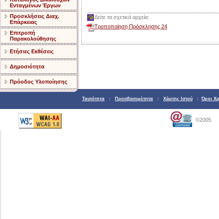
Ενταγμένων Έργων
Προσκλήσεις Διαχ.
Δείτε τα σχετικά αρχεία:
Επάρκειας
Τροποποίηση Πρόσκλησης 24
Επιτροπή
Παρακολούθησης
Ετήσιες Εκθέσεις
Δημοσιότητα
Πρόοδος Υλοποίησης
Ταυτότητα
:
Προσβασιμότητα
:
Χάρτης Ιστού
:
Όροι Χ
©2005