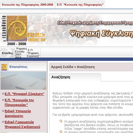
Κοινωνία της Πληροφορίας 2000-2006
Ε.Π. "Κοινωνία της Πληροφορίας"
Ψηφιακή
Ε.Π.
Ελλάδα
Είσοδος
"Ψηφιακή
2007-
Σύγκλιση"
2013
Επισκέπτες
Αρχική Σελίδα
>
Αναζήτηση
Αναζήτηση
Καλώς ήλθατε στην μηχανή αναζήτησης της Δικτυακής Π
Ε.Π. "Ψηφιακή Σύγκλιση"
Εδώ μπορείτε να βρείτε εύκολα και γρήγορα αυτό που ψά
Ε.Π. "Κοινωνία της
θεματική κατηγορία που σας ενδιαφέρει, συμπληρώστε τη 
τον τύπο του αρχείου που ψάχνετε και πατήστε το κουμ
Πληροφορίας"
εμφανιστούν με τη μορφή λίστας στην ίδια σελίδα.
Ειδική Υπηρεσία
Για να βρείτε γρηγορότερα αυτό που ψάχνετε, ακολουθή
Διαχείρισης
Η μηχανή αναζήτησης συμπεριλαμβάνει αυτόμ
Ειδική Γραμματεία
βασίζονται στο βασικό κλάδο, όπως οι πληθυντι
Ψηφιακού Σχεδιασμού
λέξης “page” αποδίδει επίσης αποτελέσματα για
Η μηχανή αναζήτησης υποστηρίζει την αναζή