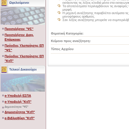
Ωφελούμενοι
εισάγοντας τις λέξεις κλειδιά μέσα στα εισαγωγ
Τα αποτελέσματα περιλαμβάνουν τις αναφορές τ
μορφή.
Η μηχανή αναζήτησης παραβλέπει αυτόματα τις κο
μονοψήφιους αριθμούς.
Σαν λέξεις αναζήτησης μπορείτε να συμπεριλάβ
Προσκλήσεις "ΨΣ"
Θεματική Κατηγορία:
Προσκλήσεις Διαχ.
Επάρκειας
Κείμενο προς αναζήτηση:
Πρόοδος Υλοποίησης ΕΠ
Τύπος Αρχείου
"ΨΣ"
Πρόοδος Υλοποίησης ΕΠ
"ΚτΠ"
Τελικοί Δικαιούχοι
e-Υποβολή ΕΣΠΑ
e-Υποβολή "ΚτΠ"
Δημοσιότητα "ΨΣ"
Δημοσιότητα "ΚτΠ"
e-Βιβλιοθήκη "ΚτΠ"