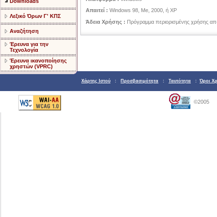
Downloads
Απαιτεί :
Windows 98, Me, 2000, ή XP
Λεξικό Όρων Γ' ΚΠΣ
Άδεια Χρήσης :
Πρόγραμμα περιορισμένης χρήσης από 
Αναζήτηση
Έρευνα για την
Τεχνολογία
Έρευνα ικανοποίησης
χρηστών (VPRC)
Χάρτης Ιστού
:
Προσβασιμότητα
:
Ταυτότητα
:
Όροι Χ
©2005