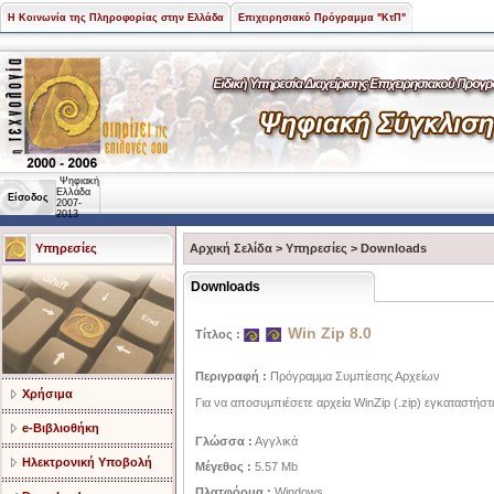
Η Κοινωνία της Πληροφορίας στην Ελλάδα
Επιχειρησιακό Πρόγραμμα "ΚτΠ"
Ψηφιακή
Ελλάδα
Είσοδος
2007-
2013
Υπηρεσίες
Αρχική Σελίδα
>
Υπηρεσίες
>
Downloads
Downloads
Win Zip 8.0
Τίτλος :
Περιγραφή :
Πρόγραμμα Συμπίεσης Αρχείων
Χρήσιμα
Για να αποσυμπιέσετε αρχεία WinZip (.zip) εγκαταστήστε
e-Βιβλιοθήκη
Γλώσσα :
Αγγλικά
Ηλεκτρονική Υποβολή
Μέγεθος :
5.57 Mb
Πλατφόρμα :
Windows