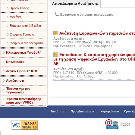
Αποτελέσματα Αναζήτησης
Προσκλήσεις
Εμφάνιση σύντομης περιγραφής
Μελέτες
Επιχειρησιακά Σχέδια
Ανάπτυξη Ευρυζωνικών Υπηρεσιών στ
Θεσμικό Πλαίσιο
Αναθέτουσα Αρχή :
Π/Υ :
95.200
Π/Υ (Χωρίς ΦΠΑ) :
80.000
Οδηγοί & Υποδείγματα
Ημ. Εναρξης :
13/08/2009
Ημ. Λήξης :
Ηλεκτρονική Υποβολή
Εκπαίδευση & κατάρτιση χρηστών φορέ
με τη χρήση Ψηφιακών Εργαλείων στο ΟΠΣ
Downloads
ΑΕ
Αναθέτουσα Αρχή :
Λεξικό Όρων Γ' ΚΠΣ
Π/Υ :
117.810
Π/Υ (Χωρίς ΦΠΑ) :
99.000
Ημ. Εναρξης :
Ημ. Λήξης :
Αναζήτηση
Έρευνα για την
Τεχνολογία
Έρευνα ικανοποίησης
χρηστών (VPRC)
Ταυτότητα
:
Προσβασιμότητα
:
Χάρτης Ιστού
:
Όροι Χ
©2005