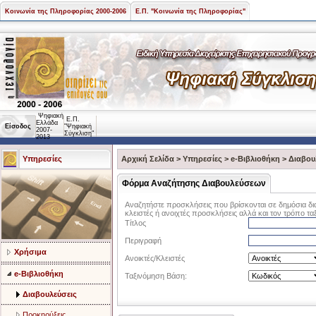
Κοινωνία της Πληροφορίας 2000-2006
Ε.Π. "Κοινωνία της Πληροφορίας"
Ψηφιακή
Ε.Π.
Ελλάδα
Είσοδος
"Ψηφιακή
2007-
Σύγκλιση"
2013
Υπηρεσίες
Αρχική Σελίδα
>
Υπηρεσίες
>
e-Βιβλιοθήκη
>
Διαβου
Φόρμα Αναζήτησης Διαβουλεύσεων
Αναζητήστε προσκλήσεις που βρίσκονται σε δημόσια δι
κλειστές ή ανοιχτές προσκλήσεις αλλά και τον τρόπο τα
Τίτλος
Περιγραφή
Χρήσιμα
Ανοικτές/Κλειστές
e-Βιβλιοθήκη
Ταξινόμηση Βάση:
Διαβουλεύσεις
Προκηρύξεις