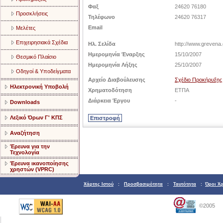
Φαξ
24620 76180
Προσκλήσεις
Τηλέφωνο
24620 76317
Email
Μελέτες
Επιχειρησιακά Σχέδια
Ηλ. Σελίδα
http://www.grevena.
Ημερομηνία Έναρξης
15/10/2007
Θεσμικό Πλαίσιο
Ημερομηνία Λήξης
25/10/2007
Οδηγοί & Υποδείγματα
Αρχείο Διαβούλευσης
Σχέδιο Προκήρυξης
Ηλεκτρονική Υποβολή
Χρηματοδότηση
ETΠΑ
Διάρκεια Έργου
-
Downloads
Λεξικό Όρων Γ' ΚΠΣ
Αναζήτηση
Έρευνα για την
Τεχνολογία
Έρευνα ικανοποίησης
χρηστών (VPRC)
Χάρτης Ιστού
:
Προσβασιμότητα
:
Ταυτότητα
:
Όροι Χ
©2005