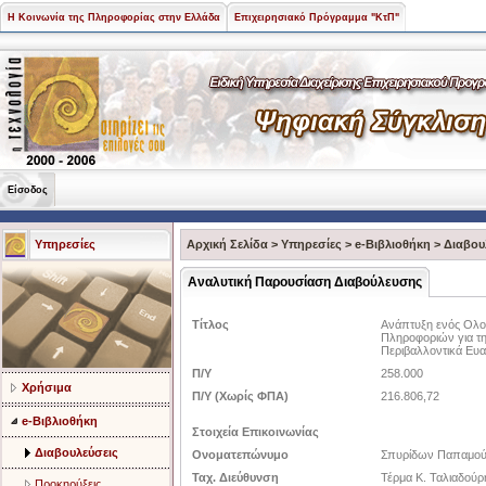
Η Κοινωνία της Πληροφορίας στην Ελλάδα
Επιχειρησιακό Πρόγραμμα "ΚτΠ"
Είσοδος
Υπηρεσίες
Αρχική Σελίδα
>
Υπηρεσίες
>
e-Βιβλιοθήκη
>
Διαβου
Αναλυτική Παρουσίαση Διαβούλευσης
Τίτλος
Ανάπτυξη ενός Ολο
Πληροφοριών για τ
Περιβαλλοντικά Ευ
Π/Υ
258.000
Χρήσιμα
Π/Υ (Χωρίς ΦΠΑ)
216.806,72
e-Βιβλιοθήκη
Στοιχεία Επικοινωνίας
Διαβουλεύσεις
Ονοματεπώνυμο
Σπυρίδων Παπαμού
Ταχ. Διεύθυνση
Τέρμα Κ. Ταλιαδού
Προκηρύξεις