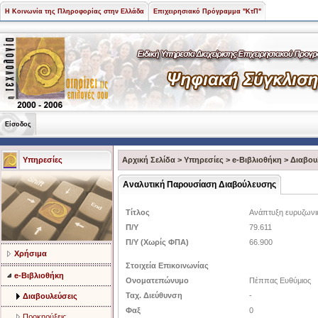
Η Κοινωνία της Πληροφορίας στην Ελλάδα
Επιχειρησιακό Πρόγραμμα "ΚτΠ"
Είσοδος
Υπηρεσίες
Αρχική Σελίδα
>
Υπηρεσίες
>
e-Βιβλιοθήκη
>
Διαβου
Αναλυτική Παρουσίαση Διαβούλευσης
Τίτλος
Ανάπτυξη ευρυζωνι
Π/Υ
79.611
Π/Υ (Χωρίς ΦΠΑ)
66.900
Χρήσιμα
Στοιχεία Επικοινωνίας
e-Βιβλιοθήκη
Ονοματεπώνυμο
Πέππας Ευθύμιος
Ταχ. Διεύθυνση
-
Διαβουλεύσεις
Φαξ
0
Προκηρύξεις