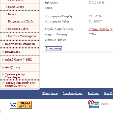
Τηλέφωνο
27410 98288
Προσκλήσεις
Email
Μελέτες
Ημερομηνία Έναρξης
23/10/2007
Επιχειρησιακά Σχέδια
Ημερομηνία Λήξης
01/11/2007
Θεσμικό Πλαίσιο
Αρχείο Διαβούλευσης
Σχέδιο Προκήρυξης
Χρηματοδότηση
ΕΤΠΑ
Οδηγοί & Υποδείγματα
Διάρκεια Έργου
-
Ηλεκτρονική Υποβολή
Downloads
Λεξικό Όρων Γ' ΚΠΣ
Αναζήτηση
Έρευνα για την
Τεχνολογία
Έρευνα ικανοποίησης
χρηστών (VPRC)
Χάρτης Ιστού
:
Προσβασιμότητα
:
Ταυτότητα
:
Όροι Χ
©2005