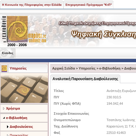
Η Κοινωνία της Πληροφορίας στην Ελλάδα
Επιχειρησιακό Πρόγραμμα "ΚτΠ"
Είσοδος
Υπηρεσίες
Αρχική Σελίδα
>
Υπηρεσίες
>
e-Βιβλιοθήκη
>
Διαβου
Αναλυτική Παρουσίαση Διαβούλευσης
Τίτλος
Ανάπτυξη Ευρυζωνι
Π/Υ
230.910,5
Π/Υ (Χωρίς ΦΠΑ)
194.042,44
Χρήσιμα
Στοιχεία Επικοινωνίας
e-Βιβλιοθήκη
Ονοματεπώνυμο
Τσαπάνης Ιωάννης
Ταχ. Διεύθυνση
Καραντώνη 11 Τ.Κ. 
Διαβουλεύσεις
Φαξ
22510 41463
Προκηρύξεις