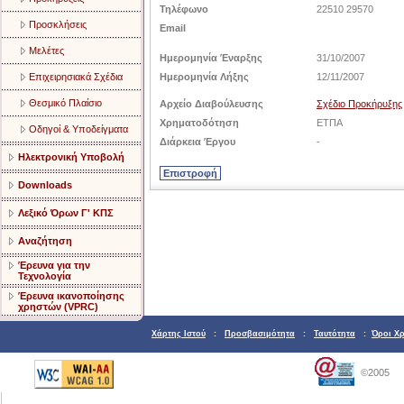
Τηλέφωνο
22510 29570
Προσκλήσεις
Email
Μελέτες
Ημερομηνία Έναρξης
31/10/2007
Επιχειρησιακά Σχέδια
Ημερομηνία Λήξης
12/11/2007
Θεσμικό Πλαίσιο
Αρχείο Διαβούλευσης
Σχέδιο Προκήρυξης
Χρηματοδότηση
ΕΤΠΑ
Οδηγοί & Υποδείγματα
Διάρκεια Έργου
-
Ηλεκτρονική Υποβολή
Downloads
Λεξικό Όρων Γ' ΚΠΣ
Αναζήτηση
Έρευνα για την
Τεχνολογία
Έρευνα ικανοποίησης
χρηστών (VPRC)
Χάρτης Ιστού
:
Προσβασιμότητα
:
Ταυτότητα
:
Όροι Χ
©2005