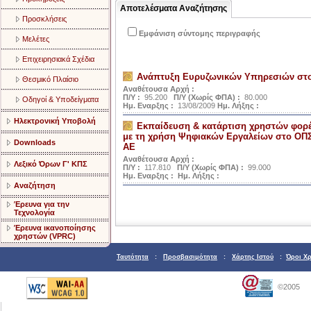
Αποτελέσματα Αναζήτησης
Προσκλήσεις
Εμφάνιση σύντομης περιγραφής
Μελέτες
Επιχειρησιακά Σχέδια
Ανάπτυξη Ευρυζωνικών Υπηρεσιών στ
Θεσμικό Πλαίσιο
Αναθέτουσα Αρχή :
Π/Υ :
95.200
Π/Υ (Χωρίς ΦΠΑ) :
80.000
Οδηγοί & Υποδείγματα
Ημ. Εναρξης :
13/08/2009
Ημ. Λήξης :
Ηλεκτρονική Υποβολή
Εκπαίδευση & κατάρτιση χρηστών φορέ
με τη χρήση Ψηφιακών Εργαλείων στο ΟΠΣ
Downloads
ΑΕ
Αναθέτουσα Αρχή :
Λεξικό Όρων Γ' ΚΠΣ
Π/Υ :
117.810
Π/Υ (Χωρίς ΦΠΑ) :
99.000
Ημ. Εναρξης :
Ημ. Λήξης :
Αναζήτηση
Έρευνα για την
Τεχνολογία
Έρευνα ικανοποίησης
χρηστών (VPRC)
Ταυτότητα
:
Προσβασιμότητα
:
Χάρτης Ιστού
:
Όροι Χ
©2005