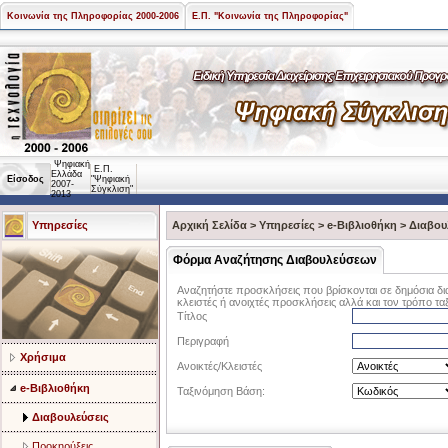
Κοινωνία της Πληροφορίας 2000-2006
Ε.Π. "Κοινωνία της Πληροφορίας"
Ψηφιακή
Ε.Π.
Ελλάδα
Είσοδος
"Ψηφιακή
2007-
Σύγκλιση"
2013
Υπηρεσίες
Αρχική Σελίδα
>
Υπηρεσίες
>
e-Βιβλιοθήκη
>
Διαβου
Φόρμα Αναζήτησης Διαβουλεύσεων
Αναζητήστε προσκλήσεις που βρίσκονται σε δημόσια δι
κλειστές ή ανοιχτές προσκλήσεις αλλά και τον τρόπο τα
Τίτλος
Περιγραφή
Χρήσιμα
Ανοικτές/Κλειστές
e-Βιβλιοθήκη
Ταξινόμηση Βάση:
Διαβουλεύσεις
Προκηρύξεις