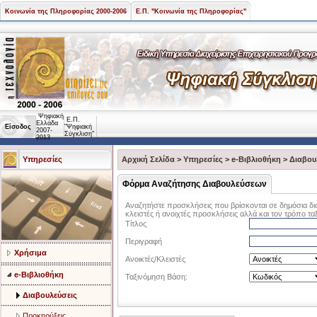
Κοινωνία της Πληροφορίας 2000-2006
Ε.Π. "Κοινωνία της Πληροφορίας"
Ψηφιακή
Ε.Π.
Ελλάδα
Είσοδος
"Ψηφιακή
2007-
Σύγκλιση"
2013
Υπηρεσίες
Αρχική Σελίδα
>
Υπηρεσίες
>
e-Βιβλιοθήκη
>
Διαβου
Φόρμα Αναζήτησης Διαβουλεύσεων
Αναζητήστε προσκλήσεις που βρίσκονται σε δημόσια δι
κλειστές ή ανοιχτές προσκλήσεις αλλά και τον τρόπο τα
Τίτλος
Περιγραφή
Χρήσιμα
Ανοικτές/Κλειστές
e-Βιβλιοθήκη
Ταξινόμηση Βάση:
Διαβουλεύσεις
Προκηρύξεις