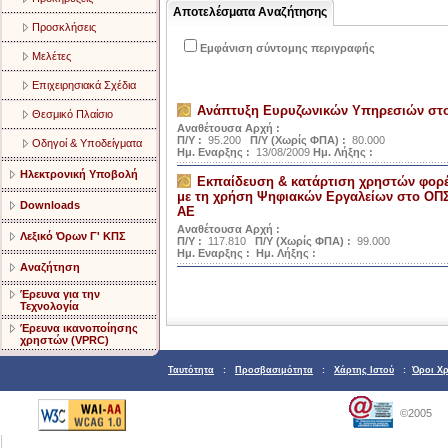
Αποτελέσματα Αναζήτησης
Προσκλήσεις
Εμφάνιση σύντομης περιγραφής
Μελέτες
Επιχειρησιακά Σχέδια
Ανάπτυξη Ευρυζωνικών Υπηρεσιών στ
Θεσμικό Πλαίσιο
Αναθέτουσα Αρχή :
Π/Υ :
95.200
Π/Υ (Χωρίς ΦΠΑ) :
80.000
Οδηγοί & Υποδείγματα
Ημ. Εναρξης :
13/08/2009
Ημ. Λήξης :
Ηλεκτρονική Υποβολή
Εκπαίδευση & κατάρτιση χρηστών φορέ
με τη χρήση Ψηφιακών Εργαλείων στο ΟΠΣ
Downloads
ΑΕ
Αναθέτουσα Αρχή :
Λεξικό Όρων Γ' ΚΠΣ
Π/Υ :
117.810
Π/Υ (Χωρίς ΦΠΑ) :
99.000
Ημ. Εναρξης :
Ημ. Λήξης :
Αναζήτηση
Έρευνα για την
Τεχνολογία
Έρευνα ικανοποίησης
χρηστών (VPRC)
Ταυτότητα
:
Προσβασιμότητα
:
Χάρτης Ιστού
:
Όροι Χ
©2005