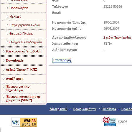
Φαξ
0
Τηλέφωνο
23213 50166
Προσκλήσεις
Email
Μελέτες
Ημερομηνία Έναρξης
19/06/2007
Επιχειρησιακά Σχέδια
Ημερομηνία Λήξης
29/06/2007
Θεσμικό Πλαίσιο
Αρχείο Διαβούλευσης
Σχέδιο Προκήρυξης
Οδηγοί & Υποδείγματα
Χρηματοδότηση
ETΠΑ
Διάρκεια Έργου
-
Ηλεκτρονική Υποβολή
Downloads
Λεξικό Όρων Γ' ΚΠΣ
Αναζήτηση
Έρευνα για την
Τεχνολογία
Έρευνα ικανοποίησης
χρηστών (VPRC)
Χάρτης Ιστού
:
Προσβασιμότητα
:
Ταυτότητα
:
Όροι Χ
©2005