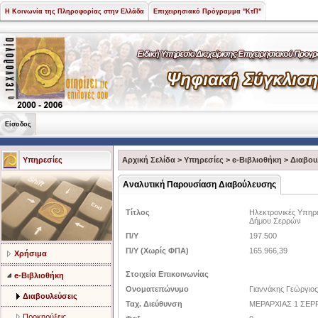
Η Κοινωνία της Πληροφορίας στην Ελλάδα
Επιχειρησιακό Πρόγραμμα "ΚτΠ"
Είσοδος
Υπηρεσίες
Αρχική Σελίδα
>
Υπηρεσίες
>
e-Βιβλιοθήκη
>
Διαβου
Αναλυτική Παρουσίαση Διαβούλευσης
Τίτλος
Ηλεκτρονικές Υπηρε
Δήμου Σερρών
Π/Υ
197.500
Π/Υ (Χωρίς ΦΠΑ)
165.966,39
Χρήσιμα
Στοιχεία Επικοινωνίας
e-Βιβλιοθήκη
Ονοματεπώνυμο
Γιαννάκης Γεώργιος
Διαβουλεύσεις
Ταχ. Διεύθυνση
ΜΕΡΑΡΧΙΑΣ 1 ΣΕΡΡ
Προκηρύξεις