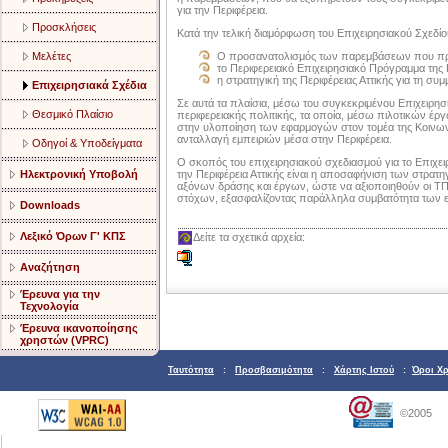
για την Περιφέρεια.
Προσκλήσεις
Κατά την τελική διαμόρφωση του Επιχειρησιακού Σχεδί
Ο προσανατολισμός των παρεμβάσεων που προ
Μελέτες
το Περιφερειακό Επιχειρησιακό Πρόγραμμα της Π
η στρατηγική της Περιφέρειας Αττικής για τη σ
Επιχειρησιακά Σχέδια
Σε αυτά τα πλαίσια, μέσω του συγκεκριμένου Επιχειρησ
Θεσμικό Πλαίσιο
περιφερειακής πολιτικής, τα οποία, μέσω πιλοτικών έργ
στην υλοποίηση των εφαρμογών στον τομέα της Κοινωνί
ανταλλαγή εμπειριών μέσα στην Περιφέρεια.
Οδηγοί & Υποδείγματα
Ο σκοπός του επιχειρησιακού σχεδιασμού για το Επιχ
Ηλεκτρονική Υποβολή
την Περιφέρεια Αττικής είναι η αποσαφήνιση των στρα
αξόνων δράσης και έργων, ώστε να αξιοποιηθούν οι ΤΠ
στόχων, εξασφαλίζοντας παράλληλα συμβατότητα των επι
Downloads
Λεξικό Όρων Γ' ΚΠΣ
Δείτε τα σχετικά αρχεία:
Αναζήτηση
Έρευνα για την
Τεχνολογία
Έρευνα ικανοποίησης
χρηστών (VPRC)
Ταυτότητα
:
Προσβασιμότητα
:
Χάρτης Ιστού
:
Όροι Χ
©2005