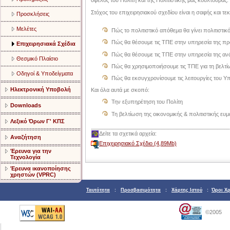
όφελος του Πολίτη και της Πολιτιστικής μας κουλτούρας.
Στόχος του επιχειρησιακού σχεδίου είναι η σαφής και
Προσκλήσεις
Μελέτες
Πώς το πολιτιστικό απόθεμα θα γίνει πολιτιστ
Πώς θα θέσουμε τις ΤΠΕ στην υπηρεσία της προ
Επιχειρησιακά Σχέδια
Πώς θα θέσουμε τις ΤΠΕ στην υπηρεσία της ανάδ
Θεσμικό Πλαίσιο
Πώς θα χρησιμοποιήσουμε τις ΤΠΕ για τη βελτ
Οδηγοί & Υποδείγματα
Πώς θα εκσυγχρονίσουμε τις λειτουργίες του Υ
Ηλεκτρονική Υποβολή
Και όλα αυτά με σκοπό:
Την εξυπηρέτηση του Πολίτη
Downloads
Τη βελτίωση της οικονομικής & πολιτιστικής ευμ
Λεξικό Όρων Γ' ΚΠΣ
Δείτε τα σχετικά αρχεία:
Αναζήτηση
Επιχειρησιακό Σχέδιο (4,89Mb)
Έρευνα για την
Τεχνολογία
Έρευνα ικανοποίησης
χρηστών (VPRC)
Ταυτότητα
:
Προσβασιμότητα
:
Χάρτης Ιστού
:
Όροι Χ
©2005