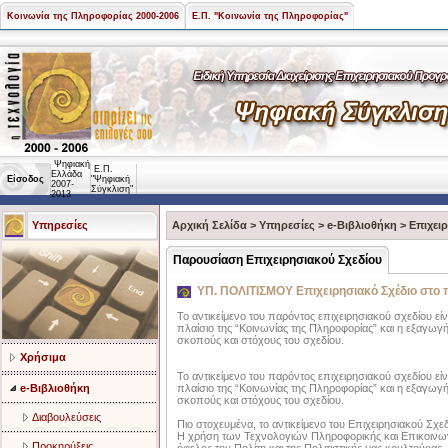
Κοινωνία της Πληροφορίας 2000-2006
Ε.Π. "Κοινωνία της Πληροφορίας"
Ψηφιακή
Ε.Π.
Ελλάδα
Είσοδος
"Ψηφιακή
2007-
Σύγκλιση"
2013
Υπηρεσίες
Αρχική Σελίδα
>
Υπηρεσίες
>
e-Βιβλιοθήκη
>
Επιχει
Παρουσίαση Επιχειρησιακού Σχεδίου
ΥΠ. ΠΟΛΙΤΙΣΜΟΥ Επιχειρησιακό Σχέδιο στο π
Το αντικείμενο του παρόντος επιχειρησιακού σχεδίου εί
πλαίσιο της “Κοινωνίας της Πληροφορίας” και η εξαγω
σκοπούς και στόχους του σχεδίου.
Χρήσιμα
Το αντικείμενο του παρόντος επιχειρησιακού σχεδίου εί
e-Βιβλιοθήκη
πλαίσιο της “Κοινωνίας της Πληροφορίας” και η εξαγω
σκοπούς και στόχους του σχεδίου.
Διαβουλεύσεις
Πιο στοχευμένα, το αντικείμενο του Επιχειρησιακού Σχεδί
Η χρήση των Τεχνολογιών Πληροφορικής και Επικοινωνι
Προκηρύξεις