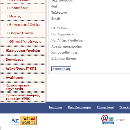
Ταχ. Διεύθυνση
Φαξ
Προσκλήσεις
Τηλέφωνο
Μελέτες
Email
Επιχειρησιακά Σχέδια
Ηλ. Σελίδα
Θεσμικό Πλαίσιο
Ημ. Δημοσίευσης
Ημ. Λήξης Υποβολής
Οδηγοί & Υποδείγματα
Αρχείο προκήρυξης
Ηλεκτρονική Υποβολή
Χρηματοδότηση
Διάρκεια Έργου
Downloads
Λεξικό Όρων Γ' ΚΠΣ
Αναζήτηση
Έρευνα για την
Τεχνολογία
Έρευνα ικανοποίησης
χρηστών (VPRC)
Ταυτότητα
:
Προσβασιμότητα
:
Χάρτης Ιστού
:
Όροι Χ
©2005-9