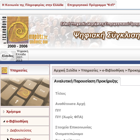
Η Κοινωνία της Πληροφορίας στην Ελλάδα
Επιχειρησιακό Πρόγραμμα "ΚτΠ"
Ψηφιακή
Ελλάδα
Είσοδος
2007-
2013
Υπηρεσίες
Αρχική Σελίδα
>
Υπηρεσίες
>
e-Βιβλιοθήκη
>
Προκηρ
Αναλυτική Παρουσίαση Προκήρυξης
Τίτλος
Αναθέτουσα Αρχή
Π/Υ
Χρήσιμα
Π/Υ (Χωρίς ΦΠΑ)
e-Βιβλιοθήκη
Στοιχεία Επικοινωνίας
Διαβουλεύσεις
Ονοματεπώνυμο
Προκηρύξεις