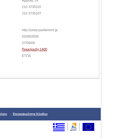
Αμαλίας 14
210 3735110
210 3735107
http://yeep.parliament.gr
03/08/2009
07/09/09
Προκήρυξη:1400
ΕΤΠΑ
-
ρήσης
:
Επισκεψιμότητα Κόμβου