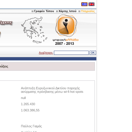
Γραφείο Τύπου
Χάρτης Ιστού
Υπηρεσίες
Αναζήτηση:
ύξεις
Ανάπτυξη Ευρυζωνικού Δικτύου παροχής
ασύρματης πρόσβασης μέσω wi-fi hot spots
null
1.265.430
1.063.386,55
Παύλος Γιαμάς