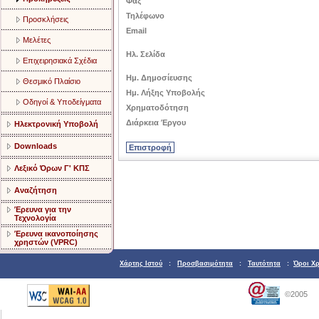
Φαξ
Τηλέφωνο
Προσκλήσεις
Email
Μελέτες
Ηλ. Σελίδα
Επιχειρησιακά Σχέδια
Ημ. Δημοσίευσης
Θεσμικό Πλαίσιο
Ημ. Λήξης Υποβολής
Οδηγοί & Υποδείγματα
Χρηματοδότηση
Διάρκεια Έργου
Ηλεκτρονική Υποβολή
Downloads
Λεξικό Όρων Γ' ΚΠΣ
Αναζήτηση
Έρευνα για την
Τεχνολογία
Έρευνα ικανοποίησης
χρηστών (VPRC)
Χάρτης Ιστού
:
Προσβασιμότητα
:
Ταυτότητα
:
Όροι Χ
©2005