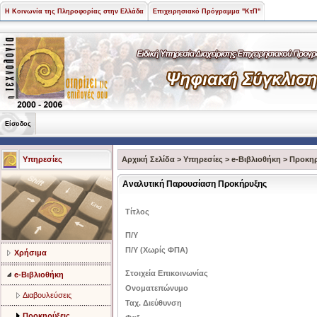
Η Κοινωνία της Πληροφορίας στην Ελλάδα
Επιχειρησιακό Πρόγραμμα "ΚτΠ"
Είσοδος
Υπηρεσίες
Αρχική Σελίδα
>
Υπηρεσίες
>
e-Βιβλιοθήκη
>
Προκηρ
Αναλυτική Παρουσίαση Προκήρυξης
Τίτλος
Π/Υ
Π/Υ (Χωρίς ΦΠΑ)
Χρήσιμα
Στοιχεία Επικοινωνίας
e-Βιβλιοθήκη
Ονοματεπώνυμο
Διαβουλεύσεις
Ταχ. Διεύθυνση
Προκηρύξεις