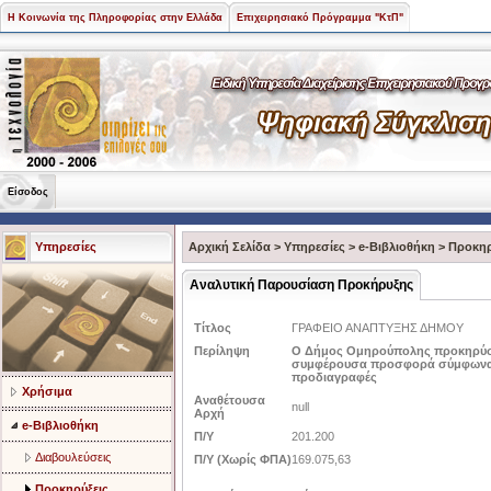
Η Κοινωνία της Πληροφορίας στην Ελλάδα
Επιχειρησιακό Πρόγραμμα "ΚτΠ"
Είσοδος
Υπηρεσίες
Αρχική Σελίδα
>
Υπηρεσίες
>
e-Βιβλιοθήκη
>
Προκηρ
Αναλυτική Παρουσίαση Προκήρυξης
Τίτλος
ΓΡΑΦΕΙΟ ΑΝΑΠΤΥΞΗΣ ΔΗΜΟΥ
Περίληψη
Ο Δήμος Ομηρούπολης προκηρύσσε
συμφέρουσα προσφορά σύμφωνα με
προδιαγραφές
Χρήσιμα
Αναθέτουσα
null
Αρχή
e-Βιβλιοθήκη
Π/Υ
201.200
Διαβουλεύσεις
Π/Υ (Χωρίς ΦΠΑ)
169.075,63
Προκηρύξεις