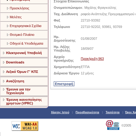
Στοιχεία Επικοινωνίας
Ονοματεπώνυμο
κ. Μιχάλης Φραγκούλης
Προσκλήσεις
Ταχ. Διεύθυνση
ραφείο Ανάπτυξης Προγραμματισμού 
Μελέτες
Φαξ
22710-93392
Επιχειρησιακά Σχέδια
Τηλέφωνο
22710-92202, 93981, 93769
Θεσμικό Πλαίσιο
Ημ.
01/08/2007
Δημοσίευσης
Οδηγοί & Υποδείγματα
Ημ. Λήξης
18/09/07
Υποβολής
Ηλεκτρονική Υποβολή
Αρχείο
Προκήρυξη:963
προκήρυξης
Downloads
Χρηματοδότηση
ΕΤΠΑ
Λεξικό Όρων Γ' ΚΠΣ
Διάρκεια Έργου
12 μήνες
Αναζήτηση
Έρευνα για την
Τεχνολογία
Έρευνα ικανοποίησης
χρηστών (VPRC)
Χάρτης Ιστού
:
Προσβασιμότητα
:
Ταυτότητα
:
Όροι Χ
©2005