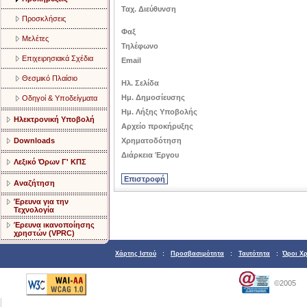
Ταχ. Διεύθυνση
Προσκλήσεις
Φαξ
Μελέτες
Τηλέφωνο
Επιχειρησιακά Σχέδια
Email
Θεσμικό Πλαίσιο
Ηλ. Σελίδα
Ημ. Δημοσίευσης
Οδηγοί & Υποδείγματα
Ημ. Λήξης Υποβολής
Ηλεκτρονική Υποβολή
Αρχείο προκήρυξης
Downloads
Χρηματοδότηση
Διάρκεια Έργου
Λεξικό Όρων Γ' ΚΠΣ
Αναζήτηση
Έρευνα για την
Τεχνολογία
Έρευνα ικανοποίησης
χρηστών (VPRC)
Χάρτης Ιστού
:
Προσβασιμότητα
:
Ταυτότητα
:
Όροι Χ
©2005