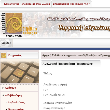
Η Κοινωνία της Πληροφορίας στην Ελλάδα
Επιχειρησιακό Πρόγραμμα "ΚτΠ"
Είσοδος
Υπηρεσίες
Αρχική Σελίδα
>
Υπηρεσίες
>
e-Βιβλιοθήκη
>
Προκηρ
Αναλυτική Παρουσίαση Προκήρυξης
Τίτλος
Αναθέτουσα Αρχή
Χρήσιμα
Π/Υ
Π/Υ (Χωρίς ΦΠΑ)
e-Βιβλιοθήκη
Διαβουλεύσεις
Στοιχεία Επικοινωνίας
Ονοματεπώνυμο
Προκηρύξεις