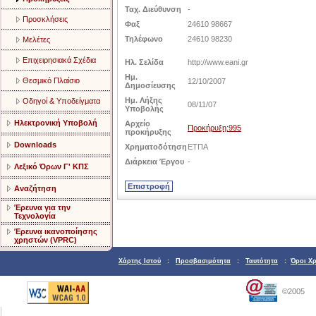
Ταχ. Διεύθυνση
-
Προσκλήσεις
Φαξ
24610 98667
Τηλέφωνο
24610 98230
Μελέτες
Επιχειρησιακά Σχέδια
Ηλ. Σελίδα
http://www.eani.gr
Ημ.
Θεσμικό Πλαίσιο
12/10/2007
Δημοσίευσης
Ημ. Λήξης
Οδηγοί & Υποδείγματα
08/11/07
Υποβολής
Ηλεκτρονική Υποβολή
Αρχείο
Προκήρυξη:995
προκήρυξης
Downloads
Χρηματοδότηση
ΕΤΠΑ
Διάρκεια Έργου
-
Λεξικό Όρων Γ' ΚΠΣ
Αναζήτηση
Έρευνα για την
Τεχνολογία
Έρευνα ικανοποίησης
χρηστών (VPRC)
Χάρτης Ιστού
:
Προσβασιμότητα
:
Ταυτότητα
:
Όροι Χ
©2005