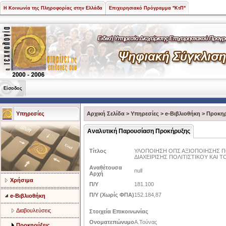
Η Κοινωνία της Πληροφορίας στην Ελλάδα
Επιχειρησιακό Πρόγραμμα "ΚτΠ"
Είσοδος
Υπηρεσίες
Αρχική Σελίδα
>
Υπηρεσίες
>
e-Βιβλιοθήκη
>
Προκηρ
Αναλυτική Παρουσίαση Προκήρυξης
Τίτλος
ΥΛΟΠΟΙΗΣΗ ΟΠΣ ΑΞΙΟΠΟΙΗΣΗΣ ΠΟ
ΔΙΑΧΕΙΡΙΣΗΣ ΠΟΛΙΤΙΣΤΙΚΟΥ ΚΑΙ 
Αναθέτουσα
null
Αρχή
Χρήσιμα
Π/Υ
181.100
Π/Υ (Χωρίς ΦΠΑ)
152.184,87
e-Βιβλιοθήκη
Διαβουλεύσεις
Στοιχεία Επικοινωνίας
Ονοματεπώνυμο
Α.Τούνας
Προκηρύξεις