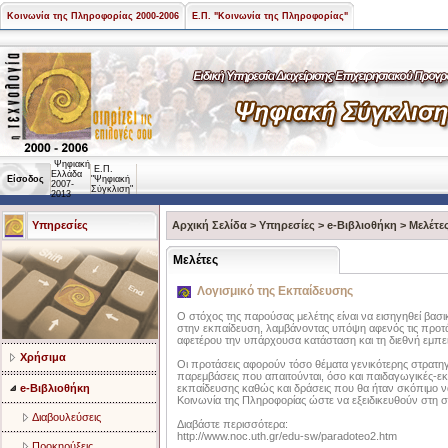
Κοινωνία της Πληροφορίας 2000-2006
Ε.Π. "Κοινωνία της Πληροφορίας"
Ψηφιακή
Ε.Π.
Ελλάδα
Είσοδος
"Ψηφιακή
2007-
Σύγκλιση"
2013
Υπηρεσίες
Αρχική Σελίδα
>
Υπηρεσίες
>
e-Βιβλιοθήκη
>
Μελέτε
Μελέτες
Λογισμικό της Εκπαίδευσης
Ο στόχος της παρούσας μελέτης είναι να εισηγηθεί βασι
στην εκπαίδευση, λαμβάνοντας υπόψη αφενός τις προτ
αφετέρου την υπάρχουσα κατάσταση και τη διεθνή εμπει
Χρήσιμα
Οι προτάσεις αφορούν τόσο θέματα γενικότερης στρατηγ
παρεμβάσεις που απαιτούνται, όσο και παιδαγωγικές-εκπα
e-Βιβλιοθήκη
εκπαίδευσης καθώς και δράσεις που θα ήταν σκόπιμο 
Κοινωνία της Πληροφορίας ώστε να εξειδικευθούν στη σ
Διαβουλεύσεις
Διαβάστε περισσότερα:
http://www.noc.uth.gr/edu-sw/paradoteo2.htm
Προκηρύξεις