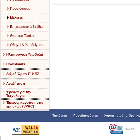
Προσκλήσεις
Μελέτες
Επιχειρησιακά Σχέδια
Θεσμικό Πλαίσιο
Οδηγοί & Υποδείγματα
Ηλεκτρονική Υποβολή
Downloads
Λεξικό Όρων Γ' ΚΠΣ
Αναζήτηση
Έρευνα για την
Τεχνολογία
Έρευνα ικανοποίησης
χρηστών (VPRC)
Ταυτότητα
:
Προσβασιμότητα
:
Χάρτης Ιστού
:
Όροι Χ
©2005