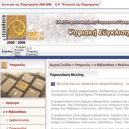
Κοινωνία της Πληροφορίας 2000-2006
Ε.Π. "Κοινωνία της Πληροφορίας"
Ψηφιακή
Ε.Π.
Ελλάδα
Είσοδος
"Ψηφιακή
2007-
Σύγκλιση"
2013
Υπηρεσίες
Αρχική Σελίδα
>
Υπηρεσίες
>
e-Βιβλιοθήκη
>
Μελέτε
Παρουσίαση Μελέτης
Μελέτη καλών πρακτικών ψηφιοποίησης - τ
Συνοπτικός οδηγός ψηφιοποίησης δισδιάστατων εικόνω
τεκμηρίωσης του Εργαστήριου Πληροφοριακών Συστημ
Η ψηφιοποίηση είναι σήμερα καθοριστικός παράγοντας γι
Χρήσιμα
Πολιτισμού, της Επιστήμης και όλων των στοιχείων που
μνήμη των διαφόρων κοινωνιών, εθνοτήτων, λαών. Είναι
e-Βιβλιοθήκη
Η ψηφιοποίηση είναι σήμερα καθοριστικός παράγοντας γι
Πολιτισμού, της Επιστήμης και όλων των στοιχείων που
Διαβουλεύσεις
μνήμη των διαφόρων κοινωνιών, εθνοτήτων, λαών. Είναι
Προκηρύξεις