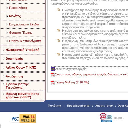
Αναλυτικότερα, η ψηφιοποίηση είναι ένα μέσο για την
περιλαμβάνονται και οι ακόλουθοι:
Προσκλήσεις
Η διατήρηση της πολύτιμης πληροφορίας που περι
οι εφημερίδες, τα σχέδια, οι χάρτες, οι αφίσες,
Μελέτες
προαναφερόμενα αντικείμενα καταστρέφονται α
αλλοιώνονται. Άυλα πολιτιστικά αγαθά, όπως π
ψηφιοποίηση δημιουργεί ψηφιακά υποκατάστατ
Επιχειρησιακά Σχέδια
πληροφορία που περιέχουν.
Η ενίσχυση του ρόλου που έχει το πολιτιστικό 
Θεσμικό Πλαίσιο
εύκολα και συνδυασμένα από διαφορετικές πηγές 
εκπαίδευση κλπ.
Οδηγοί & Υποδείγματα
Η προβολή (που συμβάλλει καθοριστικά και στ
μέσα από το Διαδίκτυο, αλλά και με την παρα
αφιερώματα) για την εκπαίδευση και τον πολιτι
Ηλεκτρονική Υποβολή
και άλλες παρουσιάσεις/εκδηλώσεις.
Η οικονομική ανάπτυξη μέσω και της προβολής 
πολιτιστικού περιεχομένου σε αχανείς αγορές,
Downloads
Λεξικό Όρων Γ' ΚΠΣ
Δείτε τα σχετικά αρχεία:
Συνοπτικός οδηγός ψηφιοποίησης δισδιάστατων εικ
Αναζήτηση
Τελική Μελέτη (2,16 Mb)
Έρευνα για την
Τεχνολογία
Έρευνα ικανοποίησης
χρηστών (VPRC)
Ταυτότητα
:
Προσβασιμότητα
:
Χάρτης Ιστού
:
Όροι Χ
©2005