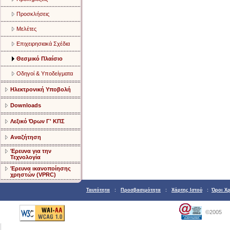
Προσκλήσεις
Μελέτες
Επιχειρησιακά Σχέδια
Θεσμικό Πλαίσιο
Οδηγοί & Υποδείγματα
Ηλεκτρονική Υποβολή
Downloads
Λεξικό Όρων Γ' ΚΠΣ
Αναζήτηση
Έρευνα για την
Τεχνολογία
Έρευνα ικανοποίησης
χρηστών (VPRC)
Ταυτότητα
:
Προσβασιμότητα
:
Χάρτης Ιστού
:
Όροι Χ
©2005