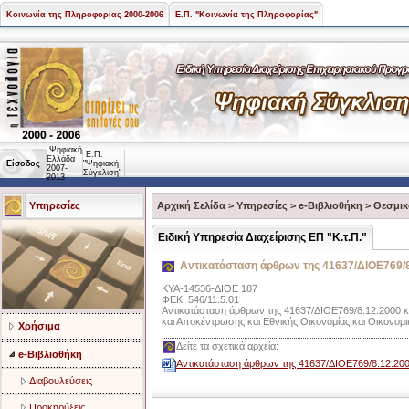
Κοινωνία της Πληροφορίας 2000-2006
Ε.Π. "Κοινωνία της Πληροφορίας"
Ψηφιακή
Ε.Π.
Ελλάδα
Είσοδος
"Ψηφιακή
2007-
Σύγκλιση"
2013
Υπηρεσίες
Αρχική Σελίδα
>
Υπηρεσίες
>
e-Βιβλιοθήκη
>
Θεσμικ
Ειδική Υπηρεσία Διαχείρισης ΕΠ "Κ.τ.Π."
Αντικατάσταση άρθρων της 41637/ΔΙΟΕ769/
ΚΥΑ-14536-ΔΙΟΕ 187
ΦΕΚ: 546/11.5.01
Αντικατάσταση άρθρων της 41637/ΔΙΟΕ769/8.12.2000 
και Αποκέντρωσης και Εθνικής Οικονομίας και Οικονομι
Χρήσιμα
Δείτε τα σχετικά αρχεία:
e-Βιβλιοθήκη
Αντικατάσταση άρθρων της 41637/ΔΙΟΕ769/8.12.200
Διαβουλεύσεις
Προκηρύξεις