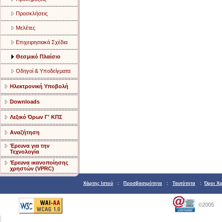
Προσκλήσεις
Μελέτες
Επιχειρησιακά Σχέδια
Θεσμικό Πλαίσιο
Οδηγοί & Υποδείγματα
Ηλεκτρονική Υποβολή
Downloads
Λεξικό Όρων Γ' ΚΠΣ
Αναζήτηση
Έρευνα για την
Τεχνολογία
Έρευνα ικανοποίησης
χρηστών (VPRC)
Χάρτης Ιστού
:
Προσβασιμότητα
:
Ταυτότητα
:
Όροι Χ
©2005