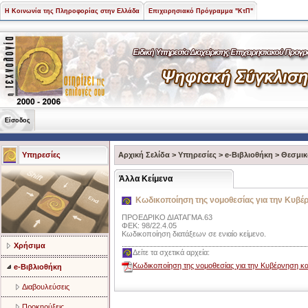
Η Κοινωνία της Πληροφορίας στην Ελλάδα
Επιχειρησιακό Πρόγραμμα "ΚτΠ"
Είσοδος
Υπηρεσίες
Αρχική Σελίδα
>
Υπηρεσίες
>
e-Βιβλιοθήκη
>
Θεσμικ
Άλλα Κείμενα
Κωδικοποίηση της νομοθεσίας για την Κυβέρ
ΠΡΟΕΔΡΙΚΟ ΔΙΑΤΑΓΜΑ.63
ΦΕΚ: 98/22.4.05
Κωδικοποίηση διατάξεων σε ενιαίο κείμενο.
Χρήσιμα
Δείτε τα σχετικά αρχεία:
Κωδικοποίηση της νομοθεσίας για την Κυβέρνηση κα
e-Βιβλιοθήκη
Διαβουλεύσεις
Προκηρύξεις