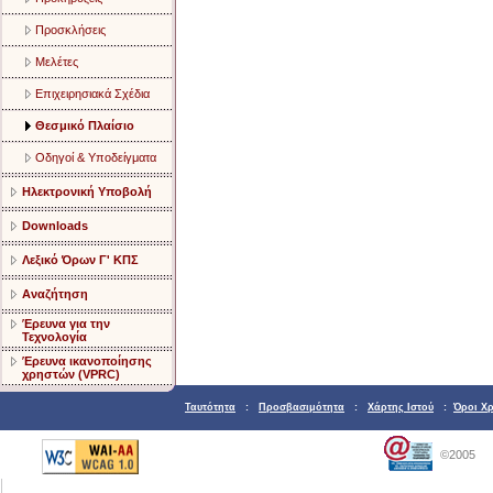
Προσκλήσεις
Μελέτες
Επιχειρησιακά Σχέδια
Θεσμικό Πλαίσιο
Οδηγοί & Υποδείγματα
Ηλεκτρονική Υποβολή
Downloads
Λεξικό Όρων Γ' ΚΠΣ
Αναζήτηση
Έρευνα για την
Τεχνολογία
Έρευνα ικανοποίησης
χρηστών (VPRC)
Ταυτότητα
:
Προσβασιμότητα
:
Χάρτης Ιστού
:
Όροι Χ
©2005