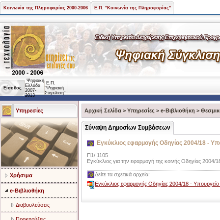
Κοινωνία της Πληροφορίας 2000-2006
Ε.Π. "Κοινωνία της Πληροφορίας"
Ψηφιακή
Ε.Π.
Ελλάδα
Είσοδος
"Ψηφιακή
2007-
Σύγκλιση"
2013
Υπηρεσίες
Αρχική Σελίδα
>
Υπηρεσίες
>
e-Βιβλιοθήκη
>
Θεσμικ
Σύναψη Δημοσίων Συμβάσεων
Εγκύκλιος εφαρμογής Οδηγίας 2004/18 - Υ
Π1/ 1105
Εγκύκλιος για την εφαρμογή της κοινής Οδηγίας 2004/1
Δείτε τα σχετικά αρχεία:
Χρήσιμα
Εγκύκλιος εφαρμογής Οδηγίας 2004/18 - Υπουργείο
e-Βιβλιοθήκη
Διαβουλεύσεις
Προκηρύξεις