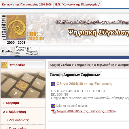
Κοινωνία της Πληροφορίας 2000-2006
Ε.Π. "Κοινωνία της Πληροφορίας"
Ψηφιακή
Ε.Π.
Ελλάδα
Είσοδος
"Ψηφιακή
2007-
Σύγκλιση"
2013
Υπηρεσίες
Αρχική Σελίδα
>
Υπηρεσίες
>
e-Βιβλιοθήκη
>
Θεσμικ
Σύναψη Δημοσίων Συμβάσεων
Οδηγία 2004/18/ εκ της Επιτροπής
ΟΔΗΓΙΑ 2004/18/EK ΤΗΣ ΕΠΙΤΡΟΠΗΣ
ΕΚ: 2004/18
Οδηγία περί συντονισμού των διαδικασιών σύναψης δ
Χρήσιμα
Δείτε τα σχετικά αρχεία:
Οδηγία 2004/18/ εκ της Επιτροπής (633Kb)
e-Βιβλιοθήκη
Διαβουλεύσεις
Προκηρύξεις