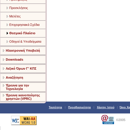
Προσκλήσεις
Μελέτες
Επιχειρησιακά Σχέδια
Θεσμικό Πλαίσιο
Οδηγοί & Υποδείγματα
Ηλεκτρονική Υποβολή
Downloads
Λεξικό Όρων Γ' ΚΠΣ
Αναζήτηση
Έρευνα για την
Τεχνολογία
Έρευνα ικανοποίησης
χρηστών (VPRC)
Ταυτότητα
:
Προσβασιμότητα
:
Χάρτης Ιστού
:
Όροι Χ
©2005