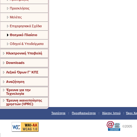
Προσκλήσεις
Μελέτες
Επιχειρησιακά Σχέδια
Θεσμικό Πλαίσιο
Οδηγοί & Υποδείγματα
Ηλεκτρονική Υποβολή
Downloads
Λεξικό Όρων Γ' ΚΠΣ
Αναζήτηση
Έρευνα για την
Τεχνολογία
Έρευνα ικανοποίησης
χρηστών (VPRC)
Ταυτότητα
:
Προσβασιμότητα
:
Χάρτης Ιστού
:
Όροι Χ
©2005