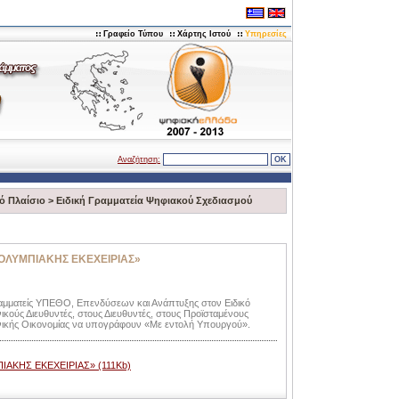
Γραφείο Τύπου
Χάρτης Ιστού
Υπηρεσίες
Αναζήτηση:
ό Πλαίσιο
>
Ειδική Γραμματεία Ψηφιακού Σχεδιασμού
 ΟΛΥΜΠΙΑΚΗΣ ΕΚΕΧΕΙΡΙΑΣ»
αμματείς ΥΠΕΘΟ, Επενδύσεων και Ανάπτυξης στον Ειδικό
ικούς Διευθυντές, στους Διευθυντές, στους Προϊσταμένους
νικής Οικονομίας να υπογράφουν «Με εντολή Υπουργού».
ΙΑΚΗΣ ΕΚΕΧΕΙΡΙΑΣ» (111Kb)