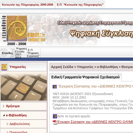
Κοινωνία της Πληροφορίας 2000-2006
Ε.Π. "Κοινωνία της Πληροφορίας"
Ψηφιακή
Ε.Π.
Ελλάδα
Είσοδος
"Ψηφιακή
2007-
Σύγκλιση"
2013
Υπηρεσίες
Αρχική Σελίδα
>
Υπηρεσίες
>
e-Βιβλιοθήκη
>
Θεσμικ
Ειδική Γραμματεία Ψηφιακού Σχεδιασμού
Έγκριση Σύστασης του «ΔΙΕΘΝΕΣ ΚΕΝΤΡΟ
ΥΑΠ-43416-ΔΙΟΕ507-2001 Εξουσιοδοτική
ΦΕΚ: 1644/ 10.12.2001
Μεταβίβαση δικαιώματος υπογραφής στους Γενικούς Γρ
Γραμματέα για την Κοινωνία της Πληροφορίας, στους Γεν
Χρήσιμα
Τμημάτων και Αυτοτελών Γραφείων του Υπουργείου Εθ
e-Βιβλιοθήκη
Δείτε τα σχετικά αρχεία:
Έγκριση Σύστασης του «ΔΙΕΘΝΕΣ ΚΕΝΤΡΟ ΟΛΥΜΠ
Διαβουλεύσεις
Προκηρύξεις