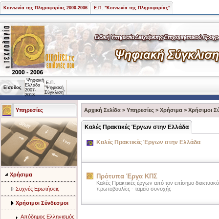
Κοινωνία της Πληροφορίας 2000-2006
Ε.Π. "Κοινωνία της Πληροφορίας"
Ψηφιακή
Ε.Π.
Ελλάδα
Είσοδος
"Ψηφιακή
2007-
Σύγκλιση"
2013
Υπηρεσίες
Αρχική Σελίδα
>
Υπηρεσίες
>
Χρήσιμα
>
Χρήσιμοι Σ
Καλές Πρακτικές Έργων στην Ελλάδα
Καλές Πρακτικές Έργων στην Ελλάδα
Χρήσιμα
Πρότυπα Έργα ΚΠΣ
Καλές Πρακτικές έργων από τον επίσημο διακτυακό
Συχνές Ερωτήσεις
πρωτοβουλίες - ταμείο συνοχής
Χρήσιμοι Σύνδεσμοι
Απόδημος Ελληνισμός