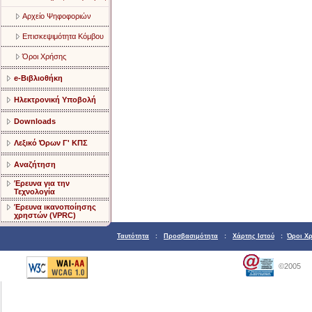
Αρχείο Ψηφοφοριών
Επισκεψιμότητα Κόμβου
Όροι Χρήσης
e-Βιβλιοθήκη
Ηλεκτρονική Υποβολή
Downloads
Λεξικό Όρων Γ' ΚΠΣ
Αναζήτηση
Έρευνα για την
Τεχνολογία
Έρευνα ικανοποίησης
χρηστών (VPRC)
Ταυτότητα
:
Προσβασιμότητα
:
Χάρτης Ιστού
:
Όροι Χ
©2005