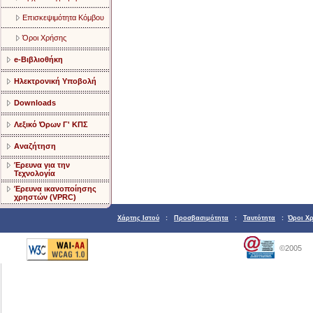
Επισκεψιμότητα Κόμβου
Όροι Χρήσης
e-Βιβλιοθήκη
Ηλεκτρονική Υποβολή
Downloads
Λεξικό Όρων Γ' ΚΠΣ
Αναζήτηση
Έρευνα για την
Τεχνολογία
Έρευνα ικανοποίησης
χρηστών (VPRC)
Χάρτης Ιστού
:
Προσβασιμότητα
:
Ταυτότητα
:
Όροι Χ
©2005