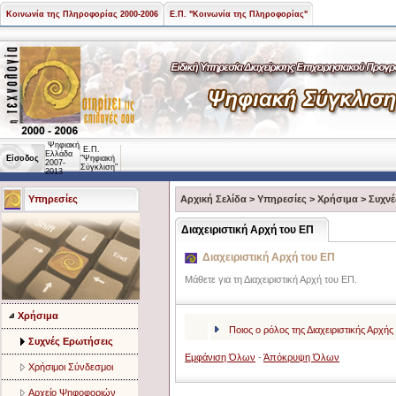
Κοινωνία της Πληροφορίας 2000-2006
Ε.Π. "Κοινωνία της Πληροφορίας"
Ψηφιακή
Ε.Π.
Ελλάδα
Είσοδος
"Ψηφιακή
2007-
Σύγκλιση"
2013
Υπηρεσίες
Αρχική Σελίδα
>
Υπηρεσίες
>
Χρήσιμα
>
Συχνέ
Διαχειριστική Αρχή του ΕΠ
Διαχειριστική Αρχή του ΕΠ
Μάθετε για τη Διαχειριστική Αρχή του ΕΠ.
Χρήσιμα
Ποιος ο ρόλος της Διαχειριστικής Αρχής
Συχνές Ερωτήσεις
Εμφάνιση Όλων
-
Άπόκρυψη Όλων
Χρήσιμοι Σύνδεσμοι
Αρχείο Ψηφοφοριών