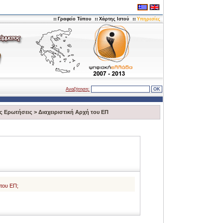
Γραφείο Τύπου
Χάρτης Ιστού
Υπηρεσίες
Αναζήτηση:
ς Ερωτήσεις
>
Διαχειριστική Αρχή του ΕΠ
 του ΕΠ;