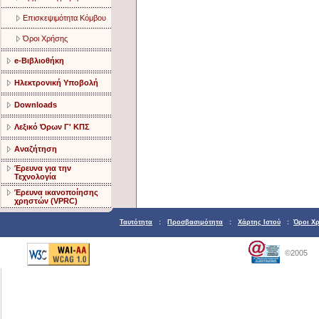
Επισκεψιμότητα Κόμβου
Όροι Χρήσης
e-Βιβλιοθήκη
Ηλεκτρονική Υποβολή
Downloads
Λεξικό Όρων Γ' ΚΠΣ
Αναζήτηση
Έρευνα για την
Τεχνολογία
Έρευνα ικανοποίησης
χρηστών (VPRC)
Ταυτότητα
:
Προσβασιμότητα
:
Χάρτης Ιστού
:
Όροι Χ
©2005