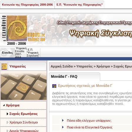
Κοινωνία της Πληροφορίας 2000-2006
Ε.Π. "Κοινωνία της Πληροφορίας"
Ψηφιακή
Ε.Π.
Ελλάδα
Είσοδος
"Ψηφιακή
2007-
Σύγκλιση"
2013
Υπηρεσίες
Αρχική Σελίδα
>
Υπηρεσίες
>
Χρήσιμα
>
Συχνές Ερω
Μονάδα Γ - FAQ
Ερωτήσεις σχετικές με Μονάδα Γ
Διαβάστε τις απαντήσεις στις πιο συνηθισμένες ερωτήσεις
ελεγκτικά όργανα, ποιο είναι το χρονικό περιθώριο ε
αχρεωστήτως ή παρανόμως καταβληθέντα, τι γίνεται με 
το αχρεωστήτως ή παρανόμως καταβληθέν ποσό.
Χρήσιμα
Συχνές Ερωτήσεις
Πόσα είδη ελέγχων υπάρχουν;
Χρήσιμοι Σύνδεσμοι
Ποια είναι τα Ελεγκτικά Όργανα;
Αρχείο Ψηφοφοριών