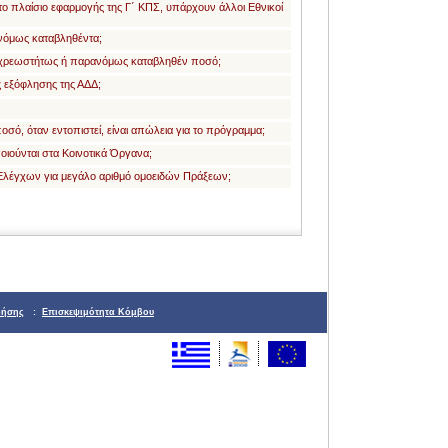
ο πλαίσιο εφαρμογής της Γ΄ ΚΠΣ, υπάρχουν άλλοι Εθνικοί
όμως καταβληθέντα;
ο αχρεωστήτως ή παρανόμως καταβληθέν ποσό;
ς εξόφλησης της ΑΔΔ;
ό, όταν εντοπιστεί, είναι απώλεια για το πρόγραμμα;
ιούνται στα Κοινοτικά Όργανα;
 Ελέγχων για μεγάλο αριθμό ομοειδών Πράξεων;
ρήσης
:
Επισκεψιμότητα Κόμβου