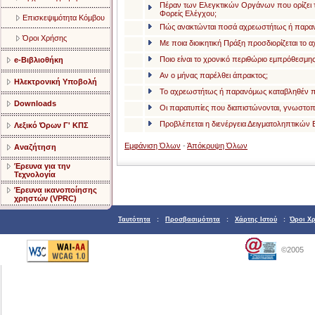
Πέραν των Ελεγκτικών Οργάνων που ορίζει τ
Φορείς Ελέγχου;
Επισκεψιμότητα Κόμβου
Πώς ανακτώνται ποσά αχρεωστήτως ή παραν
Όροι Χρήσης
Με ποια διοικητική Πράξη προσδιορίζεται τ
Ποιο είναι το χρονικό περιθώριο εμπρόθεσμη
e-Βιβλιοθήκη
Αν ο μήνας παρέλθει άπρακτος;
Ηλεκτρονική Υποβολή
Το αχρεωστήτως ή παρανόμως καταβληθέν ποσ
Downloads
Οι παρατυπίες που διαπιστώνονται, γνωστοπο
Προβλέπεται η διενέργεια Δειγματοληπτικών
Λεξικό Όρων Γ' ΚΠΣ
Εμφάνιση Όλων
-
Άπόκρυψη Όλων
Αναζήτηση
Έρευνα για την
Τεχνολογία
Έρευνα ικανοποίησης
χρηστών (VPRC)
Ταυτότητα
:
Προσβασιμότητα
:
Χάρτης Ιστού
:
Όροι Χ
©2005