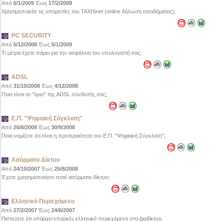
Από
6/1/2009
Έως
17/2/2009
Χρησιμοποιείτε τις υπηρεσίες του TAXISnet (online δήλωση εισοδήματος);
PC SECURITY
Από
5/12/2008
Έως
5/1/2009
Τι μέτρα έχετε πάρει για την ασφάλεια του υπολογιστή σας;
ADSL
Από
31/10/2008
Έως
4/12/2008
Ποιο είναι το "όριο" της ADSL σύνδεσής σας;
Ε.Π. "Ψηφιακή Σύγκλιση"
Από
26/8/2008
Έως
30/9/2008
Ποια νομίζετε ότι είναι η προτεραιότητα του Ε.Π. "Ψηφιακή Σύγκλιση";
Ασύρματο Δίκτυο
Από
24/10/2007
Έως
25/8/2008
Έχετε χρησιμοποιήσει ποτέ ασύρματο δίκτυο;
Ελληνικό Περιεχόμενο
Από
27/2/2007
Έως
24/6/2007
Πιστεύετε ότι υπάρχει επαρκές ελληνικό περιεχόμενο στο Διαδίκτυο;