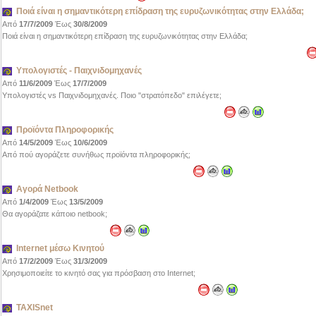
Ποιά είναι η σημαντικότερη επίδραση της ευρυζωνικότητας στην Ελλάδα;
Από
17/7/2009
Έως
30/8/2009
Ποιά είναι η σημαντικότερη επίδραση της ευρυζωνικότητας στην Ελλάδα;
Υπολογιστές - Παιχνιδομηχανές
Από
11/6/2009
Έως
17/7/2009
Υπολογιστές vs Παιχνιδομηχανές. Ποιο "στρατόπεδο" επιλέγετε;
Προϊόντα Πληροφορικής
Από
14/5/2009
Έως
10/6/2009
Από πού αγοράζετε συνήθως προϊόντα πληροφορικής;
Αγορά Νetbook
Από
1/4/2009
Έως
13/5/2009
Θα αγοράζατε κάποιο netbook;
Internet μέσω Κινητού
Από
17/2/2009
Έως
31/3/2009
Χρησιμοποιείτε το κινητό σας για πρόσβαση στο Internet;
TAXISnet