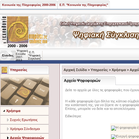
Κοινωνία της Πληροφορίας 2000-2006
Ε.Π. "Κοινωνία της Πληροφορίας"
Ψηφιακή
Ε.Π.
Ελλάδα
Είσοδος
"Ψηφιακή
2007-
Σύγκλιση"
2013
Υπηρεσίες
Αρχική Σελίδα
>
Υπηρεσίες
>
Χρήσιμα
>
Αρχε
Αρχείο Ψηφοφοριών
Δείτε το αρχείο με όλες τις ψηφοφορίες που έχου
Η κάθε ψηφοφορία έχει δίπλα της κάποια σύμβολ
την κατάστασή της, για να ξέρετε αν η ψηφοφορία 
Επίσης, μπορείτε να δείτε και τα αποτελέσματα.
Χρήσιμα
Ειδικότερα:
Συχνές Ερωτήσεις
Χρήσιμοι Σύνδεσμοι
Αρχείο Ψηφοφοριών