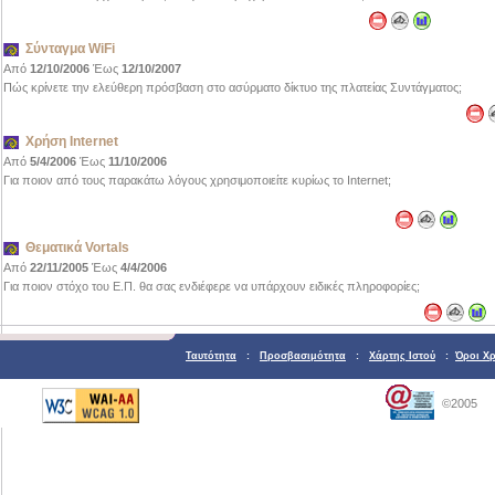
Σύνταγμα WiFi
Από
12/10/2006
Έως
12/10/2007
Πώς κρίνετε την ελεύθερη πρόσβαση στο ασύρματο δίκτυο της πλατείας Συντάγματος;
Χρήση Internet
Από
5/4/2006
Έως
11/10/2006
Για ποιον από τους παρακάτω λόγους χρησιμοποιείτε κυρίως το Internet;
Θεματικά Vortals
Από
22/11/2005
Έως
4/4/2006
Για ποιον στόχο του Ε.Π. θα σας ενδιέφερε να υπάρχουν ειδικές πληροφορίες;
Ταυτότητα
:
Προσβασιμότητα
:
Χάρτης Ιστού
:
Όροι Χ
©2005