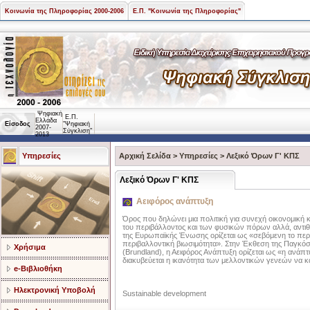
Κοινωνία της Πληροφορίας 2000-2006
Ε.Π. "Κοινωνία της Πληροφορίας"
Ψηφιακή
Ε.Π.
Ελλάδα
Είσοδος
"Ψηφιακή
2007-
Σύγκλιση"
2013
Υπηρεσίες
Αρχική Σελίδα
>
Υπηρεσίες
>
Λεξικό Όρων Γ' ΚΠΣ
Λεξικό Όρων Γ' ΚΠΣ
Αειφόρος ανάπτυξη
Όρος που δηλώνει μια πολιτική για συνεχή οικονομική
του περιβάλλοντος και των φυσικών πόρων αλλά, αντιθέ
της Ευρωπαϊκής Ένωσης ορίζεται ως «σεβόμενη το περ
περιβαλλοντική βιωσιμότητα». Στην Έκθεση της Παγκόσ
Χρήσιμα
(Brundland), η Αειφόρος Ανάπτυξη ορίζεται ως «η ανάπτ
διακυβεύεται η ικανότητα των μελλοντικών γενεών να κ
e-Βιβλιοθήκη
Ηλεκτρονική Υποβολή
Sustainable development