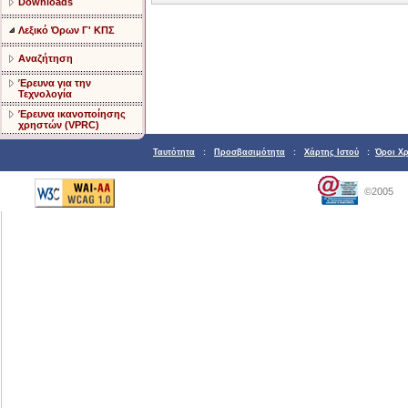
Downloads
Λεξικό Όρων Γ' ΚΠΣ
Αναζήτηση
Έρευνα για την
Τεχνολογία
Έρευνα ικανοποίησης
χρηστών (VPRC)
Ταυτότητα
:
Προσβασιμότητα
:
Χάρτης Ιστού
:
Όροι Χ
©2005