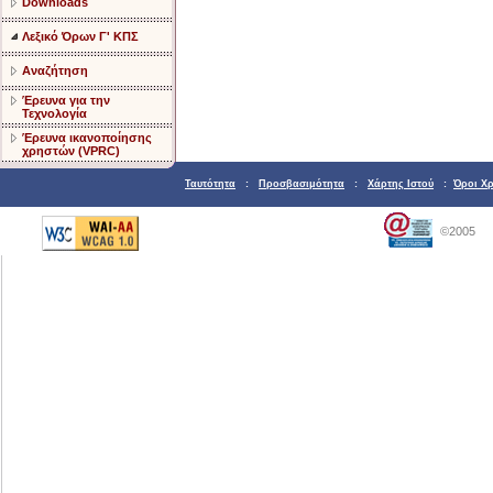
Downloads
Λεξικό Όρων Γ' ΚΠΣ
Αναζήτηση
Έρευνα για την
Τεχνολογία
Έρευνα ικανοποίησης
χρηστών (VPRC)
Ταυτότητα
:
Προσβασιμότητα
:
Χάρτης Ιστού
:
Όροι Χ
©2005