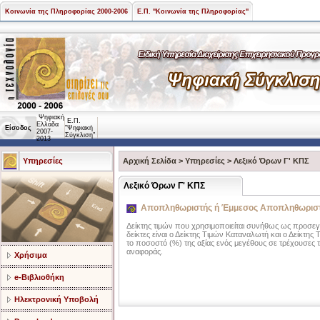
Κοινωνία της Πληροφορίας 2000-2006
Ε.Π. "Κοινωνία της Πληροφορίας"
Ψηφιακή
Ε.Π.
Ελλάδα
Είσοδος
"Ψηφιακή
2007-
Σύγκλιση"
2013
Υπηρεσίες
Αρχική Σελίδα
>
Υπηρεσίες
>
Λεξικό Όρων Γ' ΚΠΣ
Λεξικό Όρων Γ' ΚΠΣ
Αποπληθωριστής ή Έμμεσος Αποπληθωριστ
Δείκτης τιμών που χρησιμοποιείται συνήθως ως προσεγγ
δείκτες είναι ο Δείκτης Τιμών Καταναλωτή και ο Δείκ
το ποσοστό (%) της αξίας ενός μεγέθους σε τρέχουσες τι
αναφοράς.
Χρήσιμα
e-Βιβλιοθήκη
Ηλεκτρονική Υποβολή